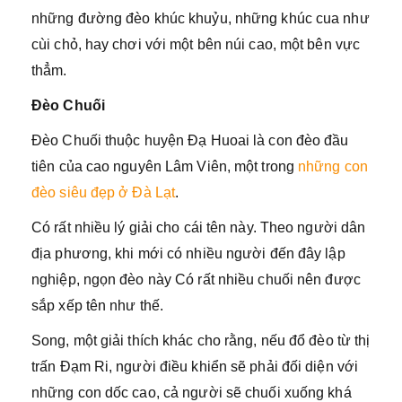
những đường đèo khúc khuỷu, những khúc cua như
cùi chỏ, hay chơi với một bên núi cao, một bên vực
thẳm.
Đèo Chuối
Đèo Chuối thuộc huyện Đạ Huoai là con đèo đầu
tiên của cao nguyên Lâm Viên, một trong
những con
đèo siêu đẹp ở Đà Lạt
.
Có rất nhiều lý giải cho cái tên này. Theo người dân
địa phương, khi mới có nhiều người đến đây lập
nghiệp, ngọn đèo này Có rất nhiều chuối nên được
sắp xếp tên như thế.
Song, một giải thích khác cho rằng, nếu đổ đèo từ thị
trấn Đạm Ri, người điều khiển sẽ phải đối diện với
những con dốc cao, cả người sẽ chuối xuống khá