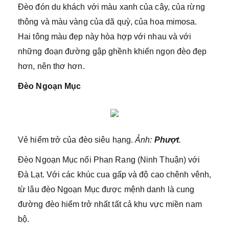
Đèo đón du khách với màu xanh của cây, của rừng
thông và màu vàng của dã quỳ, của hoa mimosa.
Hai tông màu đẹp này hòa hợp với nhau và với
những đoạn đường gập ghềnh khiến ngọn đèo đẹp
hơn, nên thơ hơn.
Đèo Ngoạn Mục
Vẻ hiểm trở của đèo siêu hạng.
Ảnh:
Phượt
.
Đèo Ngoạn Mục nối Phan Rang (Ninh Thuận) với
Đà Lạt. Với các khúc cua gấp và độ cao chênh vênh,
từ lâu đèo Ngoạn Mục được mệnh danh là cung
đường đèo hiểm trở nhất tất cả khu vực miền nam
bộ.