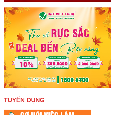
TUYỂN DỤNG