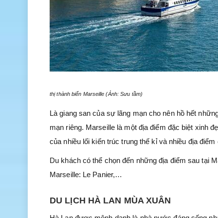
thị thành biển Marseille (Ảnh: Sưu tầm)
Là giang san của sự lãng mạn cho nên hồ hết những
mạn riêng. Marseille là một địa điểm đặc biệt xinh 
của nhiều lối kiến trúc trung thế kỉ và nhiều địa điểm
Du khách có thể chọn đến những địa điểm sau tại Ma
Marseille: Le Panier,…
DU LỊCH HÀ LAN MÙA XUÂN
Hà Lan được mệnh danh là nhà nước đáng sống nhất 