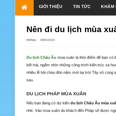
Skip
GIỚI THIỆU
TIN TỨC
KHÁM 
to
content
Nên đi du lịch mùa x
mshau
09/01/2024
Du lịch Châu Âu
mùa xuân là thời điểm để bạn có 
kết trái, ngắm nhìn những công trình kiến trúc xa ho
nhiều lễ hội chào đón năm mới tại trời Tây vô cùng
sau.
DU LỊCH PHÁP MÙA XUÂN
Nếu bạn đang có dự kiến
du lịch Châu Âu mùa xu
nhé. Vào mùa xuân du khách đến Pháp sẽ được ngắm