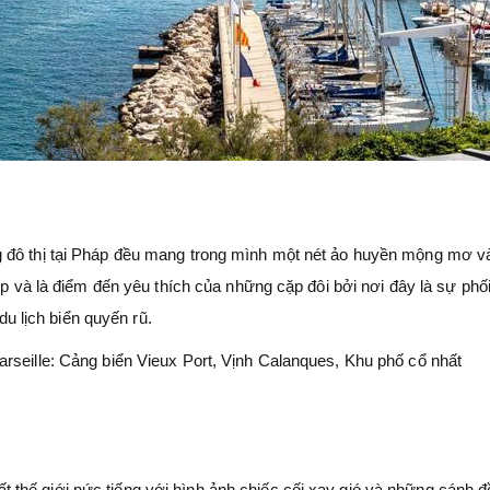
 đô thị tại Pháp đều mang trong mình một nét ảo huyền mộng mơ v
đẹp và là điểm đến yêu thích của những cặp đôi bởi nơi đây là sự phố
 du lịch biển quyến rũ.
rseille: Cảng biển Vieux Port, Vịnh Calanques, Khu phố cổ nhất
thế giới nức tiếng với hình ảnh chiếc cối xay gió và những cánh 