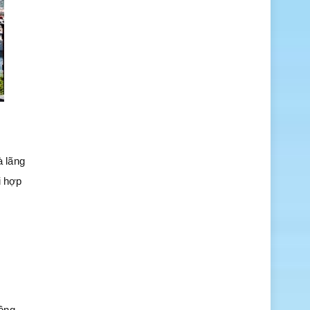
à lãng
i hợp
đồng