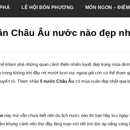
PHÁ
LỄ HỘI BỐN PHƯƠNG
MÓN NGON – ĐIỂM
uân Châu Âu nước nào đẹp nh
thể khám phá những quan cảnh thiên nhiên tuyệt đẹp trong mùa đơ
a trong không khí đầy rét mướt tươi vui. ngoại giả còn có thể tham g
 quyến rũ. Tham khảo
5 nước Châu Âu
có mùa xuân đẹp nhất qua bà
ân
này mà vẫn chưa biết nên du lịch nước nào thì bạn hãy lưu ngay
 khung cảnh nên thơ đầy lãng mạn với tiết trời ấm áp nắng vàng 