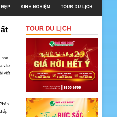
 ĐẸP
KINH NGHIỆM
TOUR DU LỊCH
ất
TOUR DU LỊCH
m hoa
ia vào
i viết
 Pháp
khắp