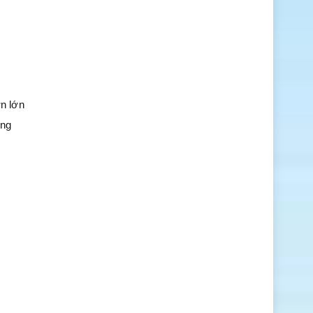
n lớn
ông