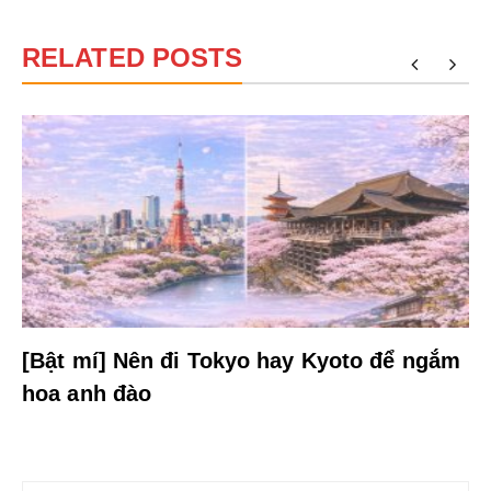
RELATED POSTS
[Bật mí] Nên đi Tokyo hay Kyoto để ngắm
hoa anh đào
Điều