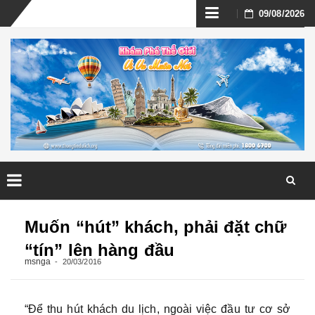
Skip
09/08/2026
to
content
Skip
to
Muốn “hút” khách, phải đặt chữ
content
“tín” lên hàng đầu
msnga
20/03/2016
“Để thu hút khách du lịch, ngoài việc đầu tư cơ sở