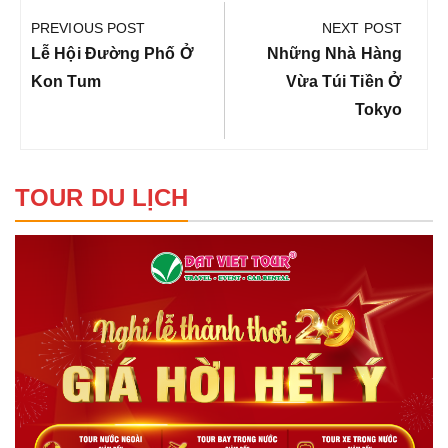
hướng
PREVIOUS POST
NEXT POST
bài
Previous
Next
Lễ Hội Đường Phố Ở
Những Nhà Hàng
viết
Post:
Post:
Kon Tum
Vừa Túi Tiền Ở
Tokyo
TOUR DU LỊCH