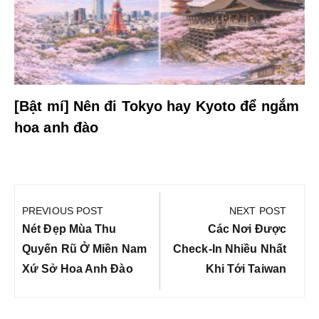
[Bật mí] Nên đi Tokyo hay Kyoto để ngắm
hoa anh đào
Điều
hướng
PREVIOUS POST
NEXT POST
bài
Previous
Next
Nét Đẹp Mùa Thu
Các Nơi Được
viết
Post:
Post:
Quyến Rũ Ở Miền Nam
Check-In Nhiều Nhất
Xứ Sở Hoa Anh Đào
Khi Tới Taiwan