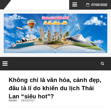
Skip
07/08/2026
to
content
Skip
to
Không chỉ là văn hóa, cảnh đẹp,
content
đâu là lí do khiến du lịch Thái
Lan “siêu hot”?
baoky
16/12/2017