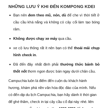
NHỮNG LƯU Ý KHI ĐẾN KOMPONG KDEI
Bạn nên
đem theo mũ, nón, dù
để che vì thời tiết ở
cầu cầu khá nắng và không có cây cối làm tạo bóng
râm.
Không được chạy xe máy
qua cầu.
xe cộ lưu thông rất ít nên bạn có thể
thoải mái chụp
hình check in
.
Đã đến đây nhất định phải
thưởng thức
bánh bò
thốt nốt
thơm ngon được bán ngay dưới chân cầu.
Campuchia luôn là điểm đến cuộn du khách hành
hương, khám phá nền văn hóa độc đáo của mình. Nếu
có đến dịp du lịch Campuchia, bạn hãy dành ít thời gian
để ghé thăm, check in tại cây cầu cổ đại này nhé. liên