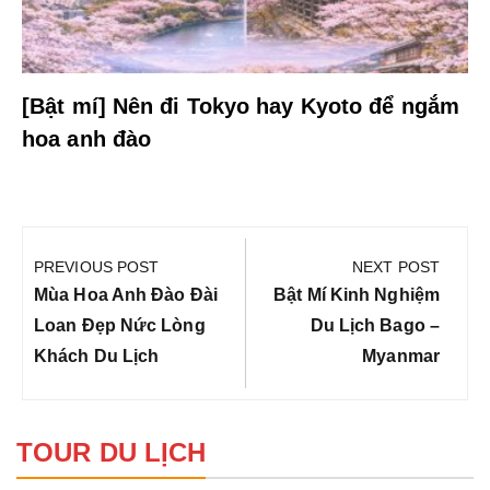
[Bật mí] Nên đi Tokyo hay Kyoto để ngắm
hoa anh đào
Điều
hướng
PREVIOUS POST
NEXT POST
bài
Previous
Next
Mùa Hoa Anh Đào Đài
Bật Mí Kinh Nghiệm
viết
Post:
Post:
Loan Đẹp Nức Lòng
Du Lịch Bago –
Khách Du Lịch
Myanmar
TOUR DU LỊCH