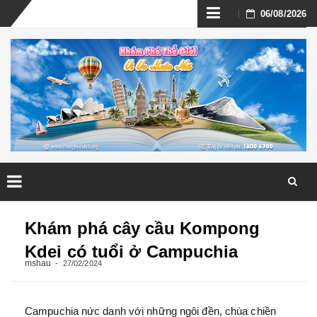
Skip
06/08/2026
to
content
Skip
to
Khám phá cây cầu Kompong
content
Kdei có tuổi ở Campuchia
mshau
27/02/2024
Campuchia nức danh với những ngôi đền, chùa chiền