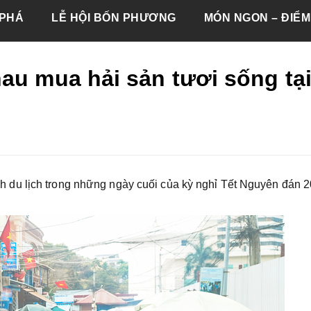
PHÁ
LỄ HỘI BỐN PHƯƠNG
MÓN NGON – ĐIỂM
au mua hải sản tươi sống tạ
du lịch trong những ngày cuối của kỳ nghỉ Tết Nguyên đán 2