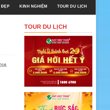
 ĐẸP
KINH NGHIỆM
TOUR DU LỊCH
i
TOUR DU LỊCH
018.