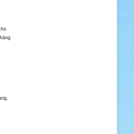
cho
 hàng
àng,