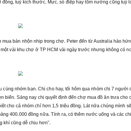
đồng, tuỳ kích thước. Mực, sò điệp hay tôm nướng cũng tuỳ l
 mua bán nhộn nhịp trong chợ. Peter đến từ Australia hào hứ
 đi một vài khu chợ ở TP HCM vài ngày trước nhưng không có n
cùng nhóm bạn. Chị cho hay, tối hôm qua nhóm chị 7 người 
ven biển. Sáng nay chị quyết định đến chợ mua đồ ăn trưa cho 
iệt cho cả nhóm chỉ hơn 1,5 triệu đồng. Lát nữa chúng mình sẽ
oảng 400.000 đồng nữa. Tính ra, có thêm nước uống và các chi
g khí cũng dễ chịu hơn".