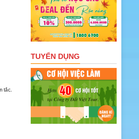
TUYỂN DỤNG
 tắc.
i