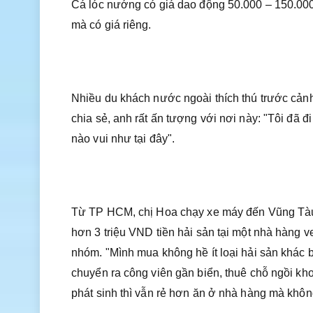
Cá lóc nướng có giá dao động 50.000 – 150.000 
mà có giá riêng.
Nhiều du khách nước ngoài thích thú trước cảnh
chia sẻ, anh rất ấn tượng với nơi này: "Tôi đã
nào vui như tại đây".
Từ TP HCM, chị Hoa chạy xe máy đến Vũng Tàu 
hơn 3 triệu VND tiền hải sản tại một nhà hàng 
nhóm. "Mình mua không hề ít loại hải sản khác b
chuyển ra công viên gần biển, thuê chỗ ngồi kh
phát sinh thì vẫn rẻ hơn ăn ở nhà hàng mà khôn