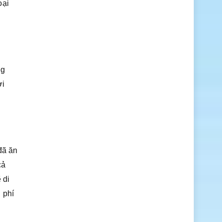
oại
ng
ơi
đã ăn
cả
 di
 phí