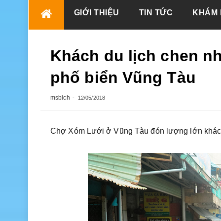
Skip
GIỚI THIỆU
TIN TỨC
KHÁM 
to
content
Khách du lịch chen nh
phố biển Vũng Tàu
msbich
12/05/2018
Chợ Xóm Lưới ở Vũng Tàu đón lượng lớn khách 