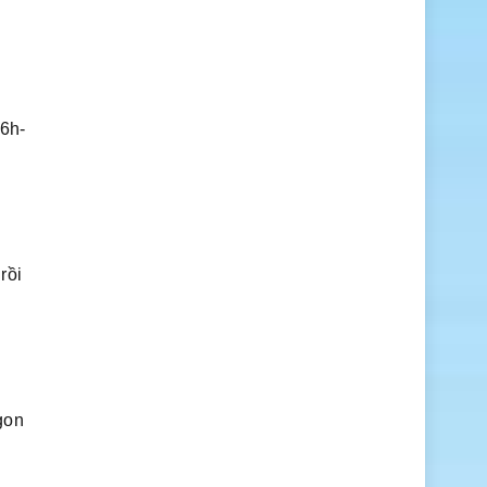
16h-
rồi
gon