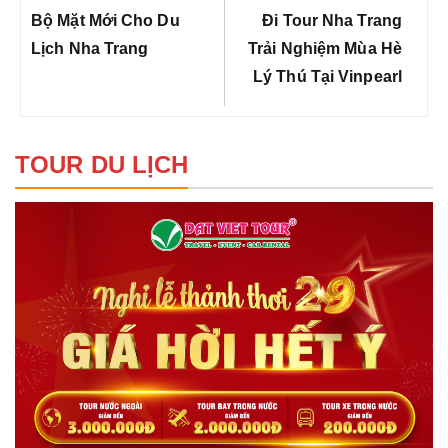
bài
Previous
Next
Bộ Mặt Mới Cho Du
Đi Tour Nha Trang
viết
Post:
Post:
Lịch Nha Trang
Trải Nghiệm Mùa Hè
Lý Thú Tại Vinpearl
TOUR DU LỊCH