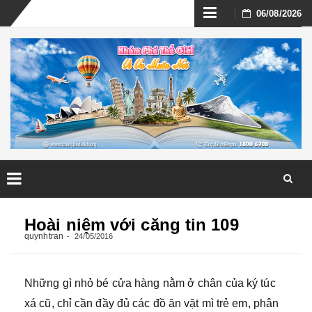
Skip
06/08/2026
to
content
Skip
to
Hoài niệm với căng tin 109
content
quynhtran
24/05/2016
Những gì nhỏ bé cửa hàng nằm ở chân của ký túc
xá cũ, chỉ cần đầy đủ các đồ ăn vặt mì trẻ em, phân