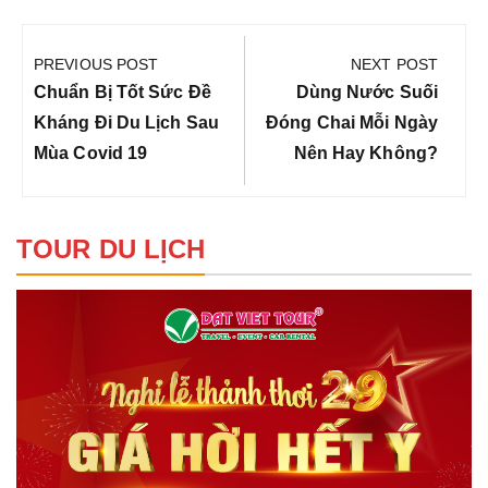
Điều
hướng
PREVIOUS POST
NEXT POST
bài
Previous
Next
Chuẩn Bị Tốt Sức Đề
Dùng Nước Suối
viết
Post:
Post:
Kháng Đi Du Lịch Sau
Đóng Chai Mỗi Ngày
Mùa Covid 19
Nên Hay Không?
TOUR DU LỊCH