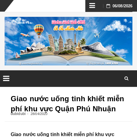
Skip
06/08/2026
to
content
Skip
to
Giao nước uống tinh khiết miễn
content
phí khu vực Quận Phú Nhuận
dubidubi
28/04/2020
Giao nước uống tinh khiết miễn phí khu vực