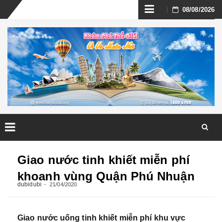
Skip
08/08/2026
to
content
Skip
to
Giao nước tinh khiết miễn phí
content
khoanh vùng Quận Phú Nhuận
dubidubi
21/04/2020
Giao nước uống tinh khiết miễn phí khu vực