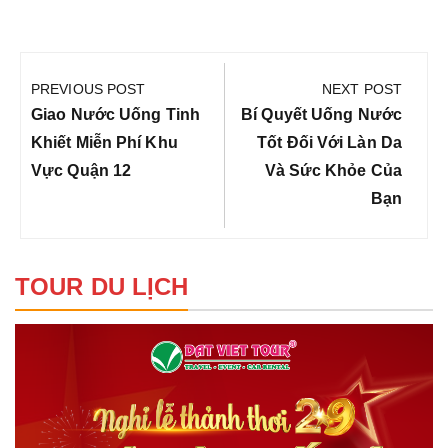
Điều
hướng
PREVIOUS POST
NEXT POST
bài
Previous
Next
Giao Nước Uống Tinh
Bí Quyết Uống Nước
viết
Post:
Post:
Khiết Miễn Phí Khu
Tốt Đối Với Làn Da
Vực Quận 12
Và Sức Khỏe Của
Bạn
TOUR DU LỊCH