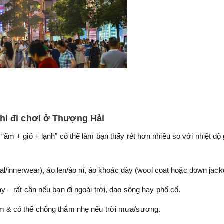
hi đi chơi ở Thượng Hải
 + gió + lạnh” có thể làm bạn thấy rét hơn nhiều so với nhiệt độ 
mal/innerwear), áo len/áo nỉ, áo khoác dày (wool coat hoặc down jacke
y – rất cần nếu bạn đi ngoài trời, dạo sông hay phố cổ.
m & có thể chống thấm nhẹ nếu trời mưa/sương.