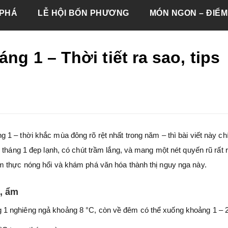
PHÁ
LỄ HỘI BỐN PHƯƠNG
MÓN NGON – ĐIỂM
ng 1 – Thời tiết ra sao, tips
g 1 – thời khắc mùa đông rõ rệt nhất trong năm – thì bài viết này ch
 tháng 1 đẹp lạnh, có chút trầm lắng, và mang một nét quyến rũ rất r
m thực nóng hổi và khám phá văn hóa thành thị nguy nga này.
h, ẩm
g 1 nghiêng ngả khoảng 8 °C, còn về đêm có thể xuống khoảng 1 – 2