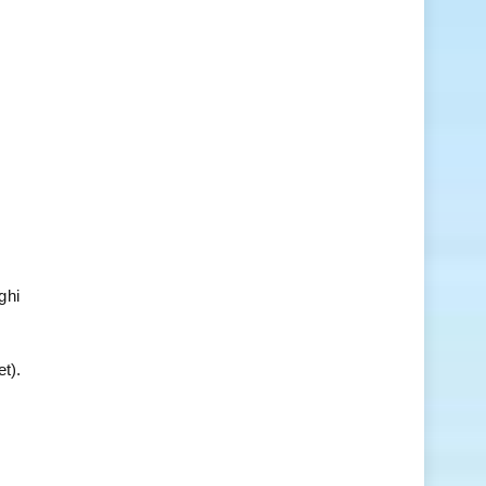
ghi
t).