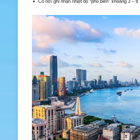
Có nơi ghi nhận nhiệt độ “phổ biến” khoảng 3 – 8 