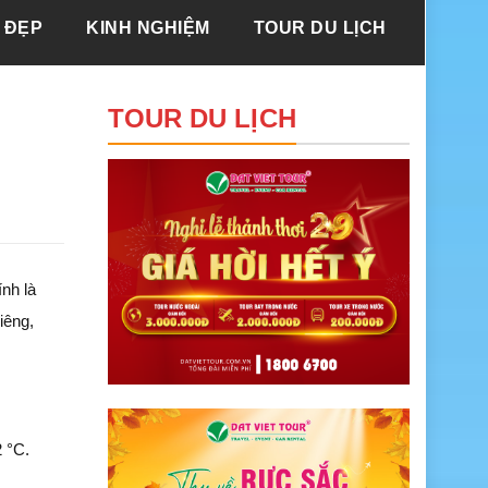
 ĐẸP
KINH NGHIỆM
TOUR DU LỊCH
TOUR DU LỊCH
ính là
iêng,
 °C.