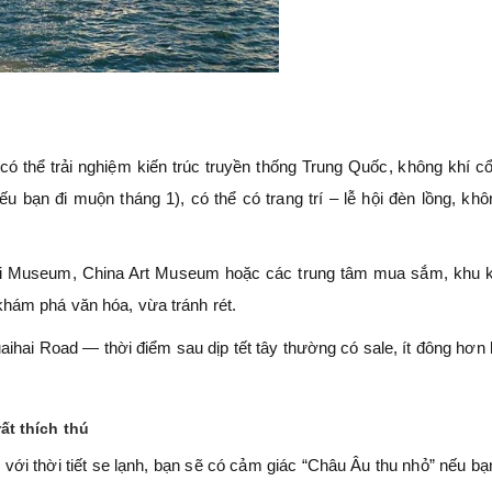
có thể trải nghiệm kiến trúc truyền thống Trung Quốc, không khí cổ
 bạn đi muộn tháng 1), có thể có trang trí – lễ hội đèn lồng, khô
 Museum, China Art Museum hoặc các trung tâm mua sắm, khu k
khám phá văn hóa, vừa tránh rét.
ihai Road — thời điểm sau dịp tết tây thường có sale, ít đông hơn 
t thích thú
với thời tiết se lạnh, bạn sẽ có cảm giác “Châu Âu thu nhỏ” nếu b