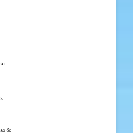
đới
ỡ.
cao ốc