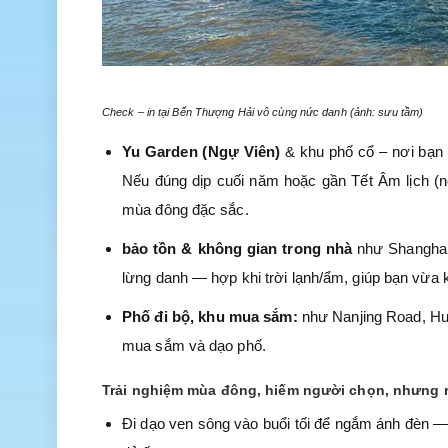
Check – in tại Bến Thượng Hải vô cùng nức danh (ảnh: sưu tầm)
Yu Garden (Ngự Viên)
& khu phố cổ – nơi bạn 
Nếu đúng dịp cuối năm hoặc gần Tết Âm lịch (nếu
mùa đông đặc sắc.
bảo tồn & không gian trong nhà
như Shanghai
lừng danh — hợp khi trời lạnh/ẩm, giúp bạn vừa 
Phố đi bộ, khu mua sắm:
như Nanjing Road, Hua
mua sắm và dạo phố.
Trải nghiệm mùa đông, hiếm người chọn, nhưng rấ
Đi dạo ven sông vào buổi tối để ngắm ánh đèn — 