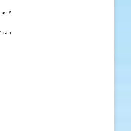
ông sẽ
để cảm