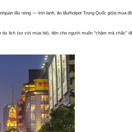
/quán lẩu nóng — trời lạnh, ăn lẩu/hotpot Trung Quốc giữa mùa đ
h du lịch (so với mùa hè), tiện cho người muốn “chậm mà chắc” 