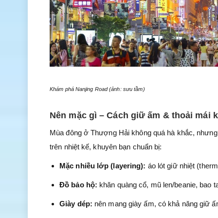
Khám phá Nanjing Road (ảnh: sưu tầm)
Nên mặc gì – Cách giữ ấm & thoải mái k
Mùa đông ở Thượng Hải không quá hà khắc, nhưng “ẩm
trên nhiệt kế, khuyên bạn chuẩn bị:
Mặc nhiều lớp (layering):
áo lót giữ nhiệt (ther
Đồ bảo hộ:
khăn quàng cổ, mũ len/beanie, bao ta
Giày dép:
nên mang giày ấm, có khả năng giữ ấ