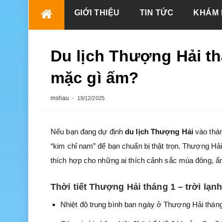
Skip
GIỚI THIỆU
TIN TỨC
KHÁM 
to
content
Du lịch Thượng Hải thá
mặc gì ấm?
mshau
19/12/2025
Nếu bạn đang dự định
du lịch Thượng Hải
vào thán
“kim chỉ nam” để bạn chuẩn bị thật trọn. Thượng Hải
thích hợp cho những ai thích cảnh sắc mùa đông, ẩ
Thời tiết Thượng Hải tháng 1 – trời lạn
Nhiệt độ trung bình ban ngày ở Thượng Hải thán