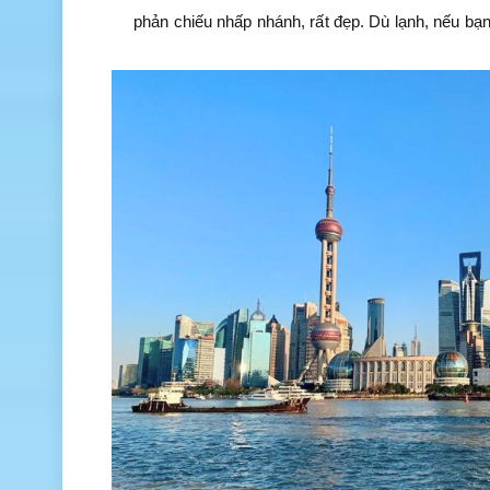
phản chiếu nhấp nhánh, rất đẹp. Dù lạnh, nếu bạ