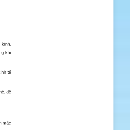
 kính.
ng khí
inh tế
hè, dễ
ạn mặc