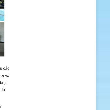
vụ các
bơi và
biệt
u du
h