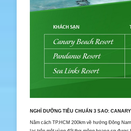
NGHỈ DƯỠNG TIÊU CHUẨN 3 SAO: CANAR
Nằm cách TP.HCM 200km về hướng Đông Nam, c
lạc trên một vùng đất thơ mộng hoang sơ được b