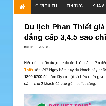
Skip
GIỚI THIỆU
TIN TỨC
KHÁM 
to
content
Du lịch Phan Thiết giá
đẳng cấp 3,4,5 sao ch
msbich
17/06/2020
Nếu còn muốn được tự do tìm hiểu các điểm đến y
Thiết
sắp tới? Ngay hôm nay du khách hãy nhấc
1800 6700
để nắm lấy cơ hội sở hữu những vou
dành cho 2 khách đã bao gồm buffet sáng.