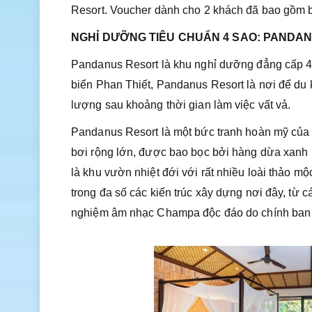
Resort. Voucher dành cho 2 khách đã bao gồm b
NGHỈ DƯỠNG TIÊU CHUẨN 4 SAO: PANDA
Pandanus Resort là khu nghỉ dưỡng đẳng cấp 4 
biển Phan Thiết, Pandanus Resort là nơi để du 
lượng sau khoảng thời gian làm việc vất vả.
Pandanus Resort là một bức tranh hoàn mỹ của n
bơi rộng lớn, được bao bọc bởi hàng dừa xanh 
là khu vườn nhiệt đới với rất nhiều loài thảo 
trong đa số các kiến trúc xây dựng nơi đây, từ 
nghiệm âm nhạc Champa độc đáo do chính ban 