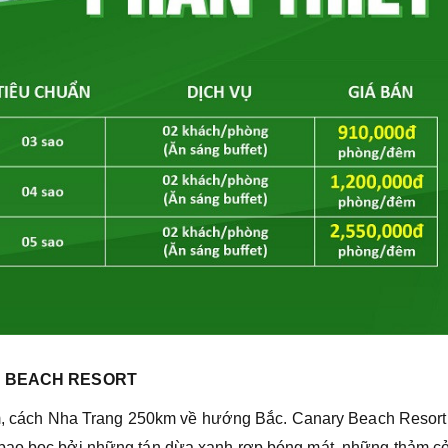
Y BEACH RESORT
ách Nha Trang 250km về hướng Bắc. Canary Beach Resort 
ao bọc bởi những tán dừa xanh rợp bóng mát, những thảm co