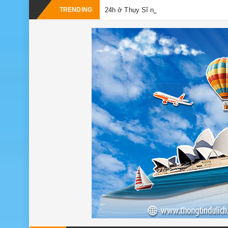
_
TRENDING
24h ở Thụy Sĩ nên đi đâu, chơi gì?