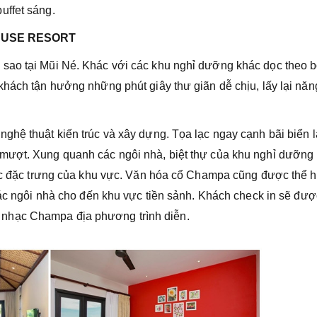
uffet sáng.
NUSE RESORT
sao tại Mũi Né. Khác với các khu nghỉ dưỡng khác dọc theo 
khách tận hưởng những phút giây thư giãn dễ chịu, lấy lại năn
ghệ thuật kiến trúc và xây dựng. Tọa lạc ngay cạnh bãi biển l
mượt. Xung quanh các ngôi nhà, biệt thự của khu nghỉ dưỡng
mộc đặc trưng của khu vực. Văn hóa cổ Champa cũng được thể h
các ngôi nhà cho đến khu vực tiền sảnh. Khách check in sẽ được
nhạc Champa địa phương trình diễn.