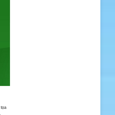
tọa
̉