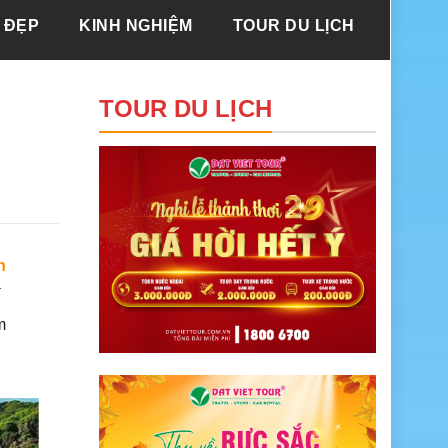
 ĐẸP
KINH NGHIỆM
TOUR DU LỊCH
TOUR DU LỊCH
n
í
m