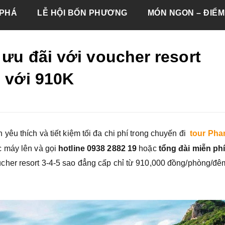
PHÁ
LỄ HỘI BỐN PHƯƠNG
MÓN NGON – ĐIỂM
 ưu đãi với voucher resort
ỉ với 910K
êu thích và tiết kiệm tối đa chi phí trong chuyến đi
tour Pha
 máy lên và gọi
hotline 0938 2882 19
hoặc
tổng đài miễn ph
cher resort 3-4-5 sao đẳng cấp chỉ từ 910,000 đồng/phòng/đê