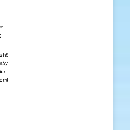
bờ
g
à hồ
 này
iện
 trải