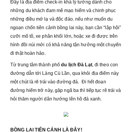
Đây là địa điểm check-in khá lý tưởng dành cho
những du khách đam mê mạo hiểm và chinh phục
những điều mớ lạ và độc đáo. nếu như muốn du
ngoạn chốn tiên cảnh bồng lai này, bạn cần “lập hội”
cưỡi mô tô, xe phân khối lớn, hoặc xe đi được trên
hình đồi núi mới có khả năng tận hưởng một chuyến
đi thật hoàn hảo.
Từ trung tâm thành phố
du lịch Đà Lạt
, đi theo con
đường dẫn tới Làng Cù Lần, qua khỏi địa điểm này
một chút là rẽ trái vào đường đá. Đi hết đoạn
đường hiểm trở này, gặp ngã ba thì tiếp tục rẽ trái và
hỏi thăm người dân hướng lên hồ đá xanh.
BỒNG LAI TIÊN CẢNH LÀ ĐÂY!