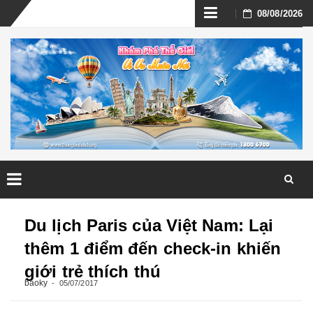
Skip
08/08/2026
to
content
Skip
to
Du lịch Paris của Việt Nam: Lại
content
thêm 1 điểm đến check-in khiến
giới trẻ thích thú
baoky
05/07/2017