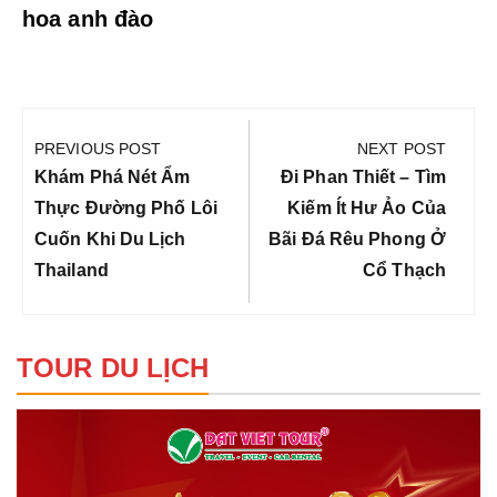
hoa anh đào
Điều
hướng
PREVIOUS POST
NEXT POST
bài
Previous
Next
Khám Phá Nét Ẩm
Đi Phan Thiết – Tìm
viết
Post:
Post:
Thực Đường Phố Lôi
Kiếm Ít Hư Ảo Của
Cuốn Khi Du Lịch
Bãi Đá Rêu Phong Ở
Thailand
Cổ Thạch
TOUR DU LỊCH