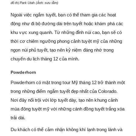
đô thị Park Utah (Ảnh: sưu tầm)
Ngoài việc ngắm tuyết, bạn có thể tham gia các hoạt
động như đi bộ đường dài trên tuyết hoặc khám phá các
khu vực xung quanh. Từ những đỉnh núi cao, bạn sẽ có
thời cơ chiêm ngưỡng phong cảnh tuyệt mỹ của những
ngọn núi phủ tuyết, tạo nên kỷ niệm đáng nhớ trong
chuyến du lịch tháng 12 của mình.
Powderhorn
Powderhorn có mặt trong tour Mỹ tháng 12 trở thành một
trong những điểm ngắm tuyết đẹp nhất của Colorado.
Nơi đây nổi trội với lớp tuyết dày, tạo nên khung cảnh
mùa đông tuyệt mỹ với những cánh đồng tuyết trắng xóa
trải dài.
Du khách có thể cảm nhận không khí lạnh trong lành và