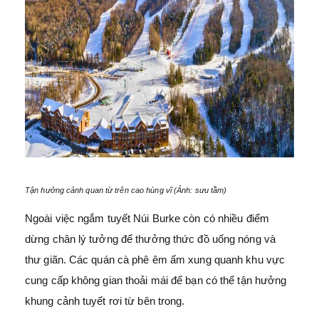
Tận hưởng cảnh quan từ trên cao hùng vĩ (Ảnh: sưu tầm)
Ngoài việc ngắm tuyết Núi Burke còn có nhiều điểm
dừng chân lý tưởng để thưởng thức đồ uống nóng và
thư giãn. Các quán cà phê êm ấm xung quanh khu vực
cung cấp không gian thoải mái để bạn có thể tận hưởng
khung cảnh tuyết rơi từ bên trong.