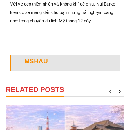
Với vẻ đẹp thiên nhiên và không khí dễ chịu, Núi Burke
kiên cố sẽ mang đến cho bạn những trải nghiệm đáng
nhớ trong chuyến du lịch Mỹ tháng 12 này.
MSHAU
RELATED POSTS