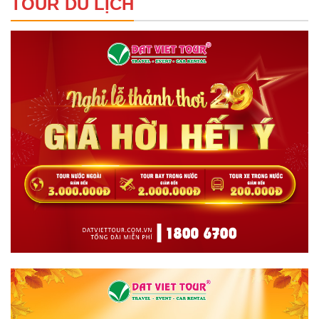
TOUR DU LỊCH