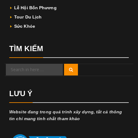
Lễ Hội Bốn Phương
Tour Du Lịch
Sức Khỏe
TÌM KIẾM
Search
Search
for:
LƯU Ý
Website đang trong quá trình xây dựng, tất cả thông
tin chỉ mang tính chất tham khảo