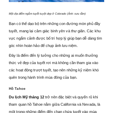
Một địa điểm ngắm tuyết tuyệt đẹp ở Colorado (Ảnh: sưu tầm)
Bạn có thể dạo bộ trên những con đường mòn phủ đầy
tuyết, mang lại cảm giác bình yên và thư giãn. Các khu
vực ngắm cảnh được bố trí hợp lý giúp bạn dễ dàng tìm
góc nhìn hoàn hảo để chụp ảnh lưu niệm.
Đây là điểm đến lý tưởng cho những ai muốn thưởng
thức vẻ đẹp của tuyết rơi mà không cần tham gia vào
các hoạt động trượt tuyết, tạo nên những kỷ niệm khó
quên trong hành trình mùa đông của bạn.
Hồ Tahoe
Du lịch Mỹ tháng 12
trở nên đặc biệt và quyến rũ khi
tham quan hồ Tahoe nằm giữa California và Nevada, là
một trong những điểm đến chan chứa tuyết vào mùa