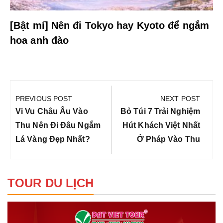
[Bật mí] Nên đi Tokyo hay Kyoto để ngắm
hoa anh đào
Điều
hướng
PREVIOUS POST
NEXT POST
bài
Previous
Next
Vi Vu Châu Âu Vào
Bỏ Túi 7 Trải Nghiệm
viết
Post:
Post:
Thu Nên Đi Đâu Ngắm
Hút Khách Việt Nhất
Lá Vàng Đẹp Nhất?
Ở Pháp Vào Thu
TOUR DU LỊCH