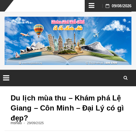
Skip
09/08/2026
to
content
Skip
to
Du lịch mùa thu – Khám phá Lệ
content
Giang – Côn Minh – Đại Lý có gì
đẹp?
mshau
29/09/2025