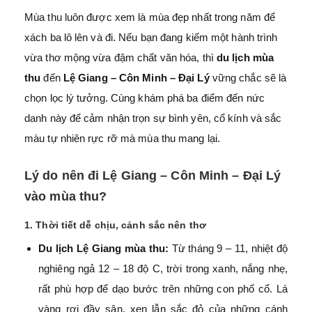
Mùa thu luôn được xem là mùa đẹp nhất trong năm để
xách ba lô lên và đi. Nếu bạn đang kiếm một hành trình
vừa thơ mộng vừa đậm chất văn hóa, thì
du lịch mùa
thu
đến
Lệ Giang – Côn Minh – Đại Lý
vững chắc sẽ là
chọn lọc lý tưởng. Cùng
khám phá ba điểm đến nức
danh này để cảm nhận trọn sự bình yên, cổ kính và sắc
màu tự nhiên rực rỡ mà mùa thu mang lại.
Lý do nên đi Lệ Giang – Côn Minh – Đại Lý
vào mùa thu?
1. Thời tiết dễ chịu, cảnh sắc nên thơ
Du lịch Lệ Giang mùa thu:
Từ tháng 9 – 11, nhiệt độ
nghiêng ngả 12 – 18 độ C, trời trong xanh, nắng nhẹ,
rất phù hợp để dạo bước trên những con phố cổ. Lá
vàng rơi đầy sân, xen lẫn sắc đỏ của những cánh