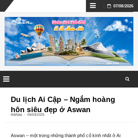
Skip
07/08/2026
to
content
Skip
to
Du lịch Ai Cập – Ngắm hoàng
content
hôn siêu đẹp ở Aswan
mshau
04/03/2025
Aswan – một trong những thành phố cổ kính nhất ở Ai