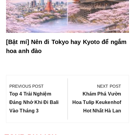
[Bật mí] Nên đi Tokyo hay Kyoto để ngắm
hoa anh đào
Điều
hướng
PREVIOUS POST
NEXT POST
bài
Previous
Next
Top 4 Trải Nghiệm
Khám Phá Vườn
viết
Post:
Post:
Đáng Nhớ Khi Đi Bali
Hoa Tulip Keukenhof
Vào Tháng 3
Hot Nhất Hà Lan