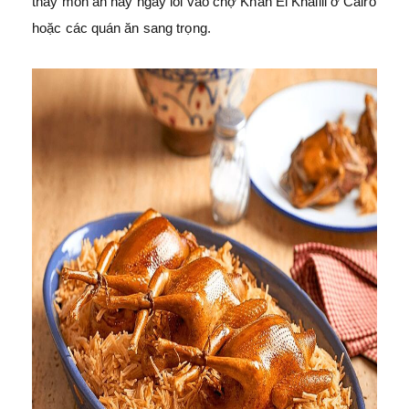
thấy món ăn này ngay lối vào chợ Khan El Khalili ở Cairo
hoặc các quán ăn sang trọng.