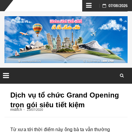
Skip
07/08/2026
to
content
Skip
to
Dịch vụ tổ chức Grand Opening
content
trọn gói siêu tiết kiệm
msbich
23/07/2020
Từ xưa tới thời điểm này ông bà ta vẫn thường