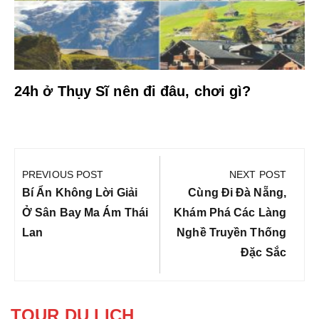
24h ở Thụy Sĩ nên đi đâu, chơi gì?
Điều
hướng
PREVIOUS POST
NEXT POST
bài
Previous
Next
Bí Ẩn Không Lời Giải
Cùng Đi Đà Nẵng,
viết
Post:
Post:
Ở Sân Bay Ma Ám Thái
Khám Phá Các Làng
Lan
Nghề Truyền Thống
Đặc Sắc
TOUR DU LỊCH