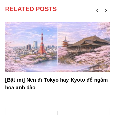
RELATED POSTS
[Bật mí] Nên đi Tokyo hay Kyoto để ngắm
hoa anh đào
Điều