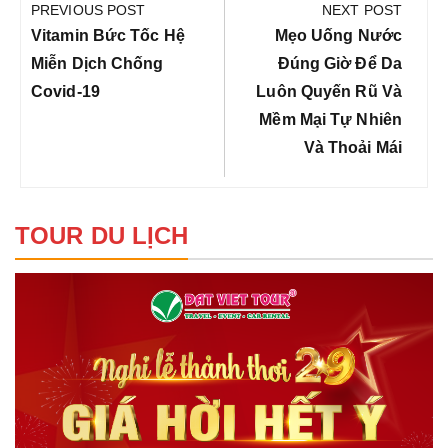
hướng
PREVIOUS POST
NEXT POST
bài
Previous
Next
Vitamin Bức Tốc Hệ
Mẹo Uống Nước
viết
Post:
Post:
Miễn Dịch Chống
Đúng Giờ Để Da
Covid-19
Luôn Quyến Rũ Và
Mềm Mại Tự Nhiên
Và Thoải Mái
TOUR DU LỊCH