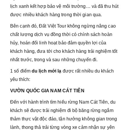
lịch xanh kết hợp bảo vệ môi trường… và đã thu hút
được nhiều khách hàng trong thời gian qua.
Bên cạnh đó, Đất Việt Tour không ngừng nâng cao
chất lượng dịch vụ đồng thời có chính sách hoàn
hủy, hoán đổi linh hoạt bảo đảm quyền lợi của
khách hàng, đưa tới cho khách hàng trải nghiệm tốt
nhất trước, trong và sau những chuyến đi.
1 số điểm
du lịch mới lạ
được rất nhiều du khách
yêu thích:
VƯỜN QUỐC GIA NAM CÁT TIÊN
Đến với hành trình tìm hiểu rừng Nam Cát Tiên, du
khách sẽ được trải nghiệm đi bộ băng rừng ngắm
thảm thực vật độc đáo, tận hưởng không gian trong
lành, thong thả trải từng vòng xe cảm nhận sự yên