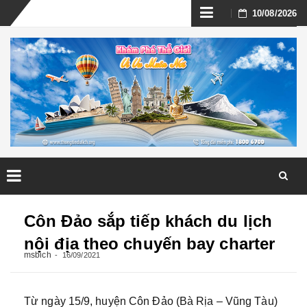
Skip
10/08/2026
to
content
Skip
to
Côn Đảo sắp tiếp khách du lịch
content
nội địa theo chuyến bay charter
msbich
16/09/2021
Từ ngày 15/9, huyện Côn Đảo (Bà Rịa – Vũng Tàu)