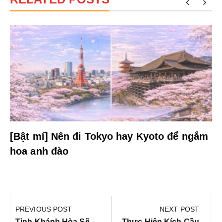
[Bật mí] Nên đi Tokyo hay Kyoto để ngắm
hoa anh đào
Điều
hướng
PREVIOUS POST
NEXT POST
Previous
Next
Tỉnh Khánh Hòa Sẽ
Thực Hiện Kích Cầu