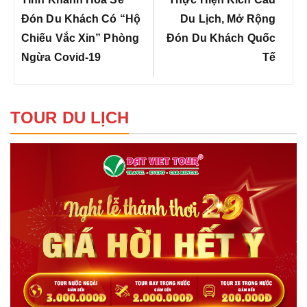
bài
viết
Post:
Post:
Đón Du Khách Có “hộ
Du Lịch, Mở Rộng
Chiếu Vắc Xin” Phòng
Đón Du Khách Quốc
Ngừa Covid-19
Tế
TOUR DU LỊCH