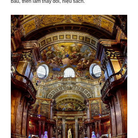
báu, triển lãm thay đổi, hiệu sách.