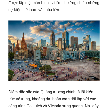
được lắp một màn hình tivi lớn, thường chiếu những
sự kiện thể thao, văn hóa lớn.
Điểm đặc sắc của Quảng trường chính là lối kiến
trúc trẻ trung, khoáng đại hoàn toàn đối lập với các
công trình Go – tich và Victoria xung quanh. Nơi đây