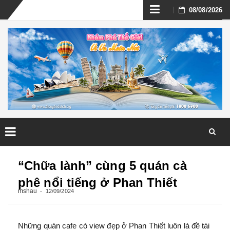
Skip
08/08/2026
to
content
Skip
to
“Chữa lành” cùng 5 quán cà
content
phê nổi tiếng ở Phan Thiết
mshau
12/09/2024
Những quán cafe có view đẹp ở Phan Thiết luôn là đề tài