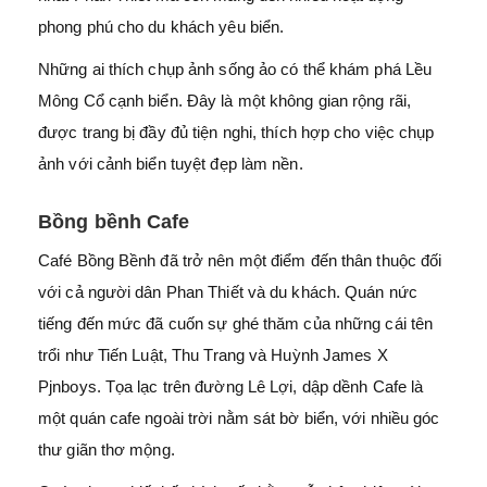
phong phú cho du khách yêu biển.
Những ai thích chụp ảnh sống ảo có thể khám phá Lều
Mông Cổ cạnh biển. Đây là một không gian rộng rãi,
được trang bị đầy đủ tiện nghi, thích hợp cho việc chụp
ảnh với cảnh biển tuyệt đẹp làm nền.
Bồng bềnh Cafe
Café Bồng Bềnh đã trở nên một điểm đến thân thuộc đối
với cả người dân Phan Thiết và du khách. Quán nức
tiếng đến mức đã cuốn sự ghé thăm của những cái tên
trổi như Tiến Luật, Thu Trang và Huỳnh James X
Pjnboys. Tọa lạc trên đường Lê Lợi, dập dềnh Cafe là
một quán cafe ngoài trời nằm sát bờ biển, với nhiều góc
thư giãn thơ mộng.