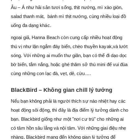
Âu – Á như hải sản tươi sống, thịt nướng, mì xào giòn,
salad thanh mát, bánh mì thịt nướng, cùng nhiều loại đồ
uống đa dạng khác.
ngoại giả, Hanna Beach còn cung cấp nhiều hoạt động
thú vị như lặn ngắm đáy biển, chèo thuyền kayak,và lướt
sóng. Với những ai muốn thư giãn, bạn có thể đi dạo dọc
bờ biển, tắm nắng, hoặc ghé thăm sở thú mini để vui đùa
cùng những con lạc đà, vẹt, dê, cừu….
BlackBird – Không gian chill lý tưởng
Nếu bạn không phải là người thích sự náo nhiệt hay các
hoạt động sôi động, thì đây là địa điểm lý tưởng dành cho
bạn. Blackbird giống như một "nơi cư trú" cho những ai
có tâm hồn sâu lắng và nội tâm. Với những giai điệu nhẹ
nhàng, Blackbird mang đến không gian lý tưởng để