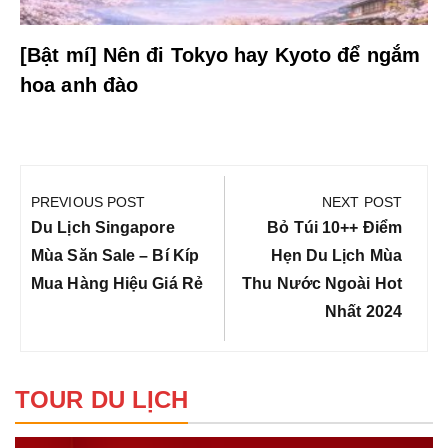
[Bật mí] Nên đi Tokyo hay Kyoto để ngắm
hoa anh đào
Điều
hướng
PREVIOUS POST
NEXT POST
bài
Previous
Next
Du Lịch Singapore
Bỏ Túi 10++ Điểm
viết
Post:
Post:
Mùa Săn Sale – Bí Kíp
Hẹn Du Lịch Mùa
Mua Hàng Hiệu Giá Rẻ
Thu Nước Ngoài Hot
Nhất 2024
TOUR DU LỊCH