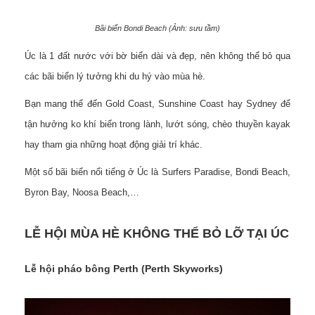
Bãi biển Bondi Beach (Ảnh: sưu tầm)
Úc là 1 đất nước với bờ biển dài và đẹp, nên không thể bỏ qua
các bãi biển lý tưởng khi du hý vào mùa hè.
Bạn mang thể đến Gold Coast, Sunshine Coast hay Sydney để
tận hưởng ko khí biển trong lành, lướt sóng, chèo thuyền kayak
hay tham gia những hoạt động giải trí khác.
Một số bãi biển nổi tiếng ở Úc là Surfers Paradise, Bondi Beach,
Byron Bay, Noosa Beach,…
LỄ HỘI MÙA HÈ KHÔNG THỂ BỎ LỠ TẠI ÚC
Lễ hội pháo bông Perth (Perth Skyworks)