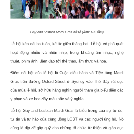
Gay and Lesbian Mardi Gras nở rộ (Ảnh: sưu tầm)
Lễ hội kéo dài ba tuần, kể từ giữa tháng hai. Lễ hội có phổ quát
hoạt động nhiều và nhộn nhịp, trong khoảng âm nhạc, nghệ
thuật, phim ảnh, đàm đạo tới thể thao, ẩm thực và hoa.
Điểm nổi bật của lễ hội là Cuộc diễu hành và Tiệc tùng Mardi
Gras trên đường Oxford Street ở Sydney vào Thứ Bảy rút cục
của mùa lễ hội, sở hữu hàng nghìn người tham gia biểu diễn các
y phục và xe hoa đầy màu sắc và ý nghĩa.
Lễ hội Gay and Lesbian Mardi Gras là biểu trưng của sự tự do,
tự tin và tự hào của cùng đồng LGBT và các người ủng hộ. Nó
cũng là dịp để gây quỹ cho những tổ chức từ thiện và giáo dục