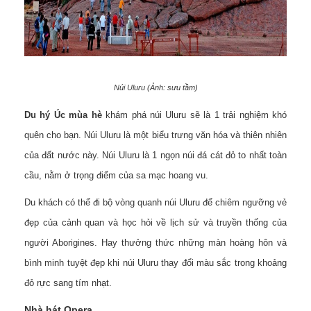
Núi Uluru (Ảnh: sưu tầm)
Du hý Úc mùa hè
khám phá núi Uluru sẽ là 1 trải nghiệm khó
quên cho bạn. Núi Uluru là một biểu trưng văn hóa và thiên nhiên
của đất nước này. Núi Uluru là 1 ngọn núi đá cát đỏ to nhất toàn
cầu, nằm ở trọng điểm của sa mạc hoang vu.
Du khách có thể đi bộ vòng quanh núi Uluru để chiêm ngưỡng vẻ
đẹp của cảnh quan và học hỏi về lịch sử và truyền thống của
người Aborigines. Hay thưởng thức những màn hoàng hôn và
bình minh tuyệt đẹp khi núi Uluru thay đổi màu sắc trong khoảng
đỏ rực sang tím nhạt.
Nhà hát Opera