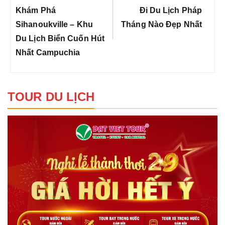
bài
Previous
Next
Khám Phá
Đi Du Lịch Pháp
viết
Post:
Post:
Sihanoukville – Khu
Tháng Nào Đẹp Nhất
Du Lịch Biển Cuốn Hút
Nhất Campuchia
TOUR DU LỊCH