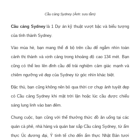
Cầu càng Sydney (Ảnh: sưu tầm)
Cầu cảng Sydney
là 1 Dự án kỹ thuật vượt bậc và biểu tượng
của tỉnh thành Sydney.
Vào mùa hè, bạn mang thể đi bộ trên cầu để ngắm nhìn toàn
cảnh thị thành và vịnh cảng trong khoảng độ cao 134 mét. Bạn
cũng có thể leo lên đỉnh cầu để trải nghiệm cảm giác mạnh và
chiêm ngưỡng vẻ đẹp của Sydney từ góc nhìn khác biệt.
Đặc thù, bạn cũng không nên bỏ qua thời cơ chụp ảnh tuyệt đẹp
có Cầu cảng Sydney khi mặt trời lặn hoặc lúc cầu được chiếu
sáng lung linh vào ban đêm.
Chung cuộc, bạn cũng với thể thưởng thức đồ ăn uống tại các
quán cà phê, nhà hàng và quán bar sắp Cầu cảng Sydney, từ ẩm
thực Úc đương đại, Ý tinh tế cho đến ẩm thực Nhật Bản tươi