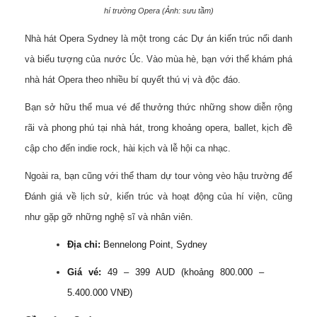
hí trường Opera (Ảnh: sưu tầm)
Nhà hát Opera Sydney là một trong các Dự án kiến trúc nổi danh
và biểu tượng của nước Úc. Vào mùa hè, bạn với thể khám phá
nhà hát Opera theo nhiều bí quyết thú vị và độc đáo.
Bạn sở hữu thể mua vé để thưởng thức những show diễn rộng
rãi và phong phú tại nhà hát, trong khoảng opera, ballet, kịch đề
cập cho đến indie rock, hài kịch và lễ hội ca nhạc.
Ngoài ra, bạn cũng với thể tham dự tour vòng vèo hậu trường để
Đánh giá về lịch sử, kiến trúc và hoạt động của hí viện, cũng
như gặp gỡ những nghệ sĩ và nhân viên.
Địa chỉ:
Bennelong Point, Sydney
Giá vé:
49 – 399 AUD (khoảng 800.000 –
5.400.000 VNĐ)