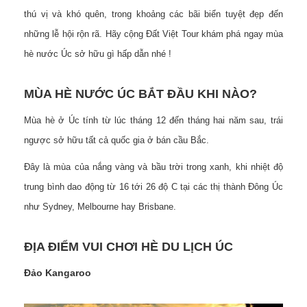
thú vị và khó quên, trong khoảng các bãi biển tuyệt đẹp đến
những lễ hội rộn rã. Hãy cộng Đất Việt Tour khám phá ngay mùa
hè nước Úc sở hữu gì hấp dẫn nhé !
MÙA HÈ NƯỚC ÚC BẮT ĐẦU KHI NÀO?
Mùa hè ở Úc tính từ lúc tháng 12 đến tháng hai năm sau, trái
ngược sở hữu tất cả quốc gia ở bán cầu Bắc.
Đây là mùa của nắng vàng và bầu trời trong xanh, khi nhiệt độ
trung bình dao động từ 16 tới 26 độ C tại các thị thành Đông Úc
như Sydney, Melbourne hay Brisbane.
ĐỊA ĐIỂM VUI CHƠI HÈ DU LỊCH ÚC
Đảo Kangaroo