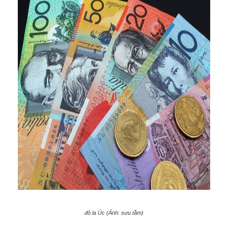
đô la Úc (Ảnh: sưu tầm)