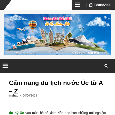
Skip
08/08/2026
to
content
Skip
to
Cẩm nang du lịch nước Úc từ A
content
– Z
mshau
20/06/2023
du hý Úc
vào mùa hè sẽ đem đến cho bạn những trải nghiệm