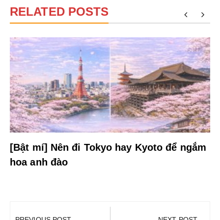
RELATED POSTS
[Bật mí] Nên đi Tokyo hay Kyoto để ngắm
hoa anh đào
Điều
hướng
PREVIOUS POST
NEXT POST