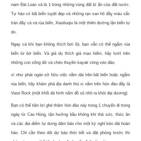
nam Đài Loan và là 1 trong những vùng đất bí ẩn của đất nước.
Tự hào có bãi biển tuyệt đẹp và những rạn san hô đầy màu sắc
tràn đầy cá và rùa biển, Xiaoliuqiu là một thiên đường lặn biển tự
do.
Ngay cả khi bạn không thích bơi lội, bạn vẫn có thể ngắm rùa
biển từ bờ biển. Và giả dụ thích giả mạo hiểm, hãy lướt trên
những con sống dữ và chèo thuyền kayak vòng vèo đảo.
ví như phát ngán sở hữu việc nằm dài trên bãi biển hoặc ngắm
rùa biển, hãy khám phá địa danh thú vị nằm trên hòn đảo đấy là
Vase Rock (một khối đá hình nấm đồ sộ nhô ra khỏi đại dương).
Bạn có thể tiện lợi ghé thăm hòn đảo này trong 1 chuyến đi trong
ngày từ Cao Hùng, tận hưởng bầu không khí thả sức, thức ăn
và các địa điểm tự dưng đảm bảo cho một kỳ nghỉ kéo dài hoàn
hảo. Chỉ cần theo dõi dự báo thời tiết và đặt phòng trước thì