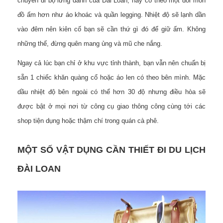
chuyến đi bộ lừng danh của Đài Loan, hãy có theo một đôi món
đồ ấm hơn như áo khoác và quần legging. Nhiệt độ sẽ lạnh dần
vào đêm nên kiên cố bạn sẽ cần thứ gì đó để giữ ấm. Không
những thế, đừng quên mang ủng và mũ che nắng.
Ngay cả lúc bạn chỉ ở khu vực tỉnh thành, bạn vẫn nên chuẩn bị
sẵn 1 chiếc khăn quàng cổ hoặc áo len có theo bên mình. Mặc
dầu nhiệt độ bên ngoài có thể hơn 30 độ nhưng điều hòa sẽ
được bật ở mọi nơi từ công cụ giao thông công cùng tới các
shop tiện dụng hoặc thậm chí trong quán cà phê.
MỘT SỐ VẬT DỤNG CẦN THIẾT ĐI DU LỊCH
ĐÀI LOAN