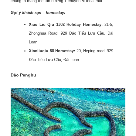
chúng ta mang thể tận hưởng 1 chuyến đi thoải mái.
Gợi ý khách sạn – homestay:
Xiao Liu Qiu 1302 Holiday Homestay:
21-5,
Zhonghua Road, 929 Đảo Tiểu Lưu Cầu, Đài
Loan
Xiaoliuqiu 88 Homestay:
20, Heping road, 929
Đảo Tiểu Lưu Cầu, Đài Loan
Đảo Penghu