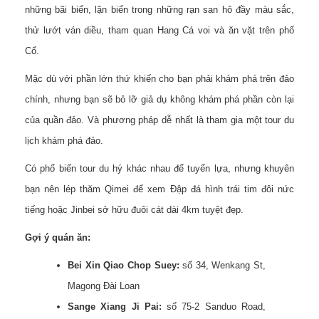
những bãi biển, lặn biển trong những rạn san hô đầy màu sắc,
thử lướt ván diều, tham quan Hang Cá voi và ăn vặt trên phố
Cổ.
Mặc dù với phần lớn thứ khiến cho bạn phải khám phá trên đảo
chính, nhưng bạn sẽ bỏ lỡ giả dụ không khám phá phần còn lại
của quần đảo. Và phương pháp dễ nhất là tham gia một tour du
lịch khám phá đảo.
Có phổ biến tour du hý khác nhau để tuyển lựa, nhưng khuyên
bạn nên lép thăm Qimei để xem Đập đá hình trái tim đôi nức
tiếng hoặc Jinbei sở hữu đuôi cát dài 4km tuyệt đẹp.
Gợi ý quán ăn:
Bei Xin Qiao Chop Suey:
số 34, Wenkang St,
Magong Đài Loan
Sange Xiang Ji Pai:
số 75-2 Sanduo Road,