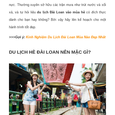
nực. Thường xuyên sở hữu các trận mưa như trút nước và xối
xả, và tự hỏi liệu
du lịch Đài Loan vào mùa hè
có đích thực
dành cho bạn hay không? Bởi vậy hãy lên kế hoạch cho một
hành trình tốt đẹp.
>>>Gợi ý:
Kinh Nghiệm Du Lịch Đài Loan Mùa Nào Đẹp Nhất
DU LỊCH HÈ ĐÀI LOAN NÊN MẶC GÌ?