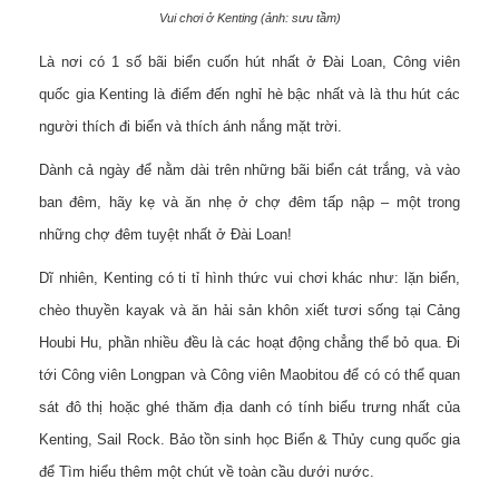
Vui chơi ở Kenting (ảnh: sưu tầm)
Là nơi có 1 số bãi biển cuốn hút nhất ở Đài Loan, Công viên
quốc gia Kenting là điểm đến nghỉ hè bậc nhất và là thu hút các
người thích đi biển và thích ánh nắng mặt trời.
Dành cả ngày để nằm dài trên những bãi biển cát trắng, và vào
ban đêm, hãy kẹ và ăn nhẹ ở chợ đêm tấp nập – một trong
những chợ đêm tuyệt nhất ở Đài Loan!
Dĩ nhiên, Kenting có ti tỉ hình thức vui chơi khác như: lặn biển,
chèo thuyền kayak và ăn hải sản khôn xiết tươi sống tại Cảng
Houbi Hu, phần nhiều đều là các hoạt động chẳng thể bỏ qua. Đi
tới Công viên Longpan và Công viên Maobitou để có có thể quan
sát đô thị hoặc ghé thăm địa danh có tính biểu trưng nhất của
Kenting, Sail Rock. Bảo tồn sinh học Biển & Thủy cung quốc gia
để Tìm hiểu thêm một chút về toàn cầu dưới nước.