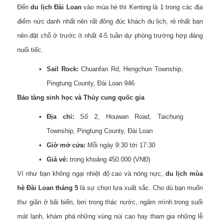
Đến
du lịch Đài Loan
vào mùa hè thì Kenting là 1 trong các địa
điểm nức danh nhất nên rất đông đúc khách du lịch, rẻ nhất bạn
nên đặt chỗ ở trước ít nhất 4-5 tuần dự phòng trường hợp đáng
nuối tiếc.
Sail Rock:
Chuanfan Rd, Hengchun Township,
Pingtung County, Đài Loan 946
Bảo tàng sinh học và Thủy cung quốc gia
Địa chỉ:
Số 2, Houwan Road, Taichung
Township, Pingtung County, Đài Loan
Giờ mở cửa:
Mỗi ngày 9:30 tới 17:30
Giá vé:
trong khoảng 450.000 (VNĐ)
Ví như bạn không ngại nhiệt độ cao và nóng nực,
du lịch mùa
hè Đài Loan tháng 5
là sự chọn lựa xuất sắc. Cho dù bạn muốn
thư giãn ở bãi biển, bơi trong thác nước, ngâm mình trong suối
mát lạnh, khám phá những vùng núi cao hay tham gia những lễ