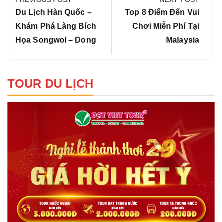
bài
Previous
Next
Du Lịch Hàn Quốc –
Top 8 Điểm Đến Vui
viết
Post:
Post:
Khám Phá Làng Bích
Chơi Miễn Phí Tại
Họa Songwol – Dong
Malaysia
TOUR DU LỊCH