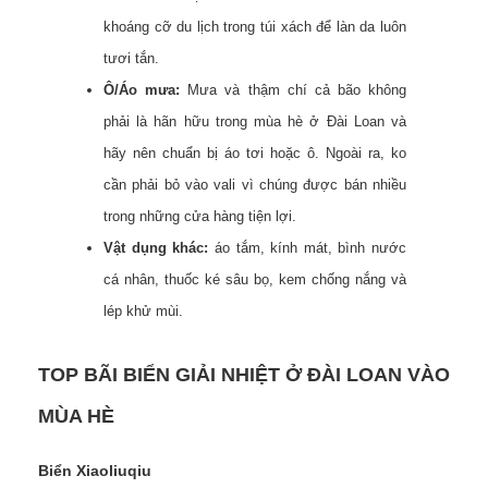
khoáng cỡ du lịch trong túi xách để làn da luôn
tươi tắn.
Ô/Áo mưa:
Mưa và thậm chí cả bão không
phải là hãn hữu trong mùa hè ở Đài Loan và
hãy nên chuẩn bị áo tơi hoặc ô. Ngoài ra, ko
cần phải bỏ vào vali vì chúng được bán nhiều
trong những cửa hàng tiện lợi.
Vật dụng khác:
áo tắm, kính mát, bình nước
cá nhân, thuốc ké sâu bọ, kem chống nắng và
lép khử mùi.
TOP BÃI BIỂN GIẢI NHIỆT Ở ĐÀI LOAN VÀO
MÙA HÈ
Biển Xiaoliuqiu