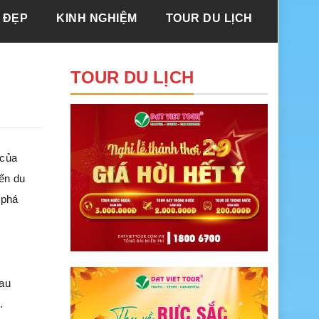
 ĐẸP
KINH NGHIỆM
TOUR DU LỊCH
TOUR DU LỊCH
 của
ến du
 phá
sau
…