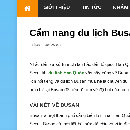
Skip
GIỚI THIỆU
TIN TỨC
KHÁM 
to
content
Cẩm nang du lịch Bus
mshau
30/03/2024
Nhắc đến xứ sở kim chi là nhắc đến tổ quốc Hàn Qu
Seoul khi
du lịch Hàn Quốc
vậy hãy cùng về Busan
lịch nổi tiếng và du lịch Busan mùa hè là chuyến du 
mùa hè tại Busan để hiểu rõ hơn về độ hot của nó n
VÀI NÉT VỀ BUSAN
Busan là một thành phố cảng biển lớn nhất Hàn Quốc
Seoul. Busan có thời tiết hết sức dễ chịu và vị trí 