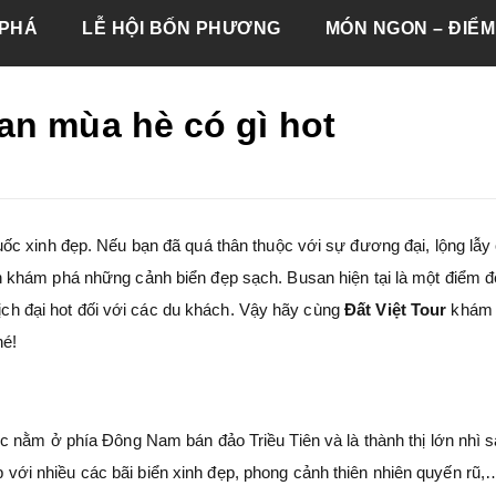
PHÁ
LỄ HỘI BỐN PHƯƠNG
MÓN NGON – ĐIỂM
an mùa hè có gì hot
ốc xinh đẹp. Nếu bạn đã quá thân thuộc với sự đương đại, lộng lẫy
 khám phá những cảnh biển đẹp sạch. Busan hiện tại là một điểm đ
lịch đại hot đối với các du khách. Vậy hãy cùng
Đất Việt Tour
khám
hé!
 nằm ở phía Đông Nam bán đảo Triều Tiên và là thành thị lớn nhì 
đẹp với nhiều các bãi biển xinh đẹp, phong cảnh thiên nhiên quyến rũ,