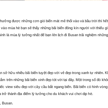
g hưởng được những cơn gió biển mát mẻ thổi vào và bầu trời thì hế
, vào mùa hè bạn sẽ thấy những bãi biển đông kín người với thiếu g
hính là mùa lý tưởng nhất để bạn lên lịch đi Busan trải nghiệm những
sở hữu nhiều bãi biển tuyệt đẹp với vẻ đẹp trong xanh tự nhiên. K
ắm trên những bãi biển xinh đẹp tót vời tại đây. Một trong số đó kh
iếc view siêu đẹp với cây cầu bắt ngang biển. Bãi biển có hình vòn
trở thành địa điểm lý tưởng cho du khách vui chơi dịp hè.
, Busan.