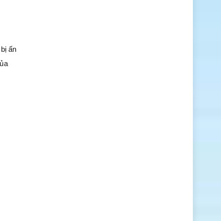
bị ấn
của