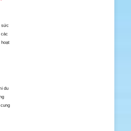
t sức
ì các
 hoạt
hi du
ông
g cung