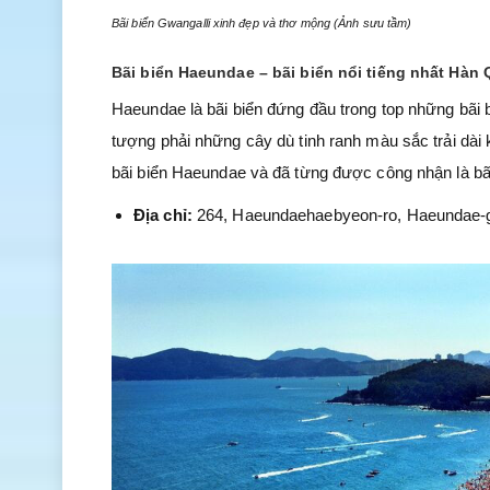
Bãi biển Gwangalli xinh đẹp và thơ mộng (Ảnh sưu tầm)
Bãi biển Haeundae – bãi biển nổi tiếng nhất Hàn
Haeundae là bãi biển đứng đầu trong top những bãi b
tượng phải những cây dù tinh ranh màu sắc trải dà
bãi biển Haeundae và đã từng được công nhận là bã
Địa chỉ:
264, Haeundaehaebyeon-ro, Haeundae-