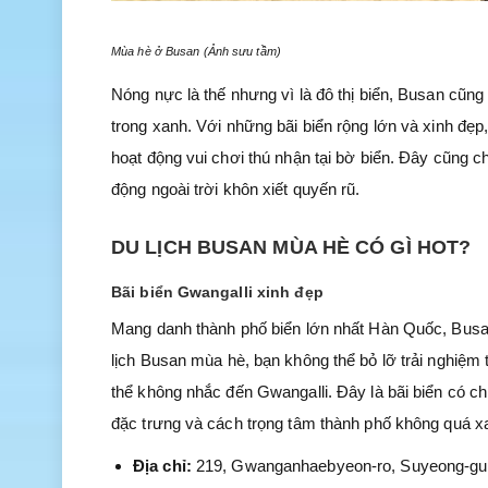
Mùa hè ở Busan (Ảnh sưu tầm)
Nóng nực là thế nhưng vì là đô thị biển, Busan cũn
trong xanh. Với những bãi biển rộng lớn và xinh đẹp
hoạt động vui chơi thú nhận tại bờ biển. Đây cũng c
động ngoài trời khôn xiết quyến rũ.
DU LỊCH BUSAN MÙA HÈ CÓ GÌ HOT?
Bãi biển Gwangalli xinh đẹp
Mang danh thành phố biển lớn nhất Hàn Quốc, Busan 
lịch Busan mùa hè, bạn không thể bỏ lỡ trải nghiệm t
thể không nhắc đến Gwangalli. Đây là bãi biển có ch
đặc trưng và cách trọng tâm thành phố không quá xa 
Địa chỉ:
219, Gwanganhaebyeon-ro, Suyeong-gu