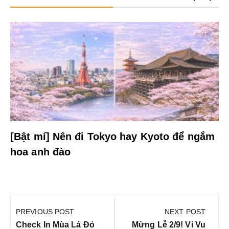
[Bật mí] Nên đi Tokyo hay Kyoto để ngắm
hoa anh đào
Điều
hướng
PREVIOUS POST
NEXT POST
bài
Previous
Next
Check In Mùa Lá Đỏ
Mừng Lễ 2/9! Vi Vu