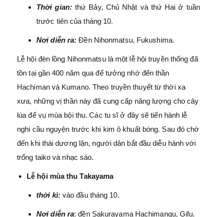
Thời gian:
thứ Bảy, Chủ Nhật và thứ Hai ở tuần
trước tiên của tháng 10.
Nơi diễn ra:
Đền Nihonmatsu, Fukushima.
Lễ hội đèn lồng Nihonmatsu là một lễ hội truyền thống đã
tồn tại gần 400 năm qua để tưởng nhớ đến thần
Hachiman và Kumano. Theo truyền thuyết từ thời xa
xưa, những vị thần này đã cung cấp năng lượng cho cây
lúa để vụ mùa bội thu. Các tu sĩ ở đây sẽ tiến hành lễ
nghi cầu nguyện trước khi kim ô khuất bóng. Sau đó chờ
đến khi thái dương lặn, người dân bắt đầu diễu hành với
trống taiko và nhạc sáo.
Lễ hội mùa thu Takayama
thời kì:
vào đầu tháng 10.
Nơi diễn ra
: đền Sakurayama Hachimangu, Gifu.