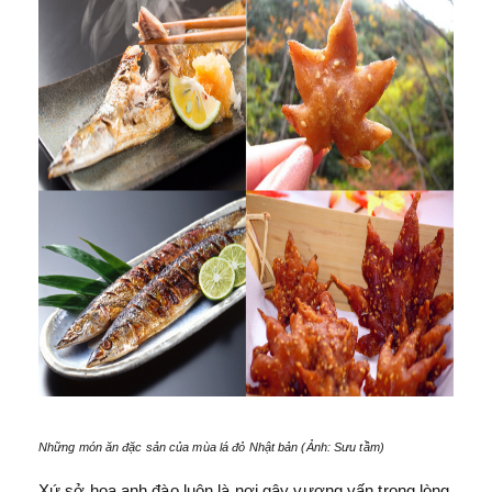
Những món ăn đặc sản của mùa lá đỏ Nhật bản (Ảnh: Sưu tầm)
Xứ sở hoa anh đào luôn là nơi gây vương vấn trong lòng