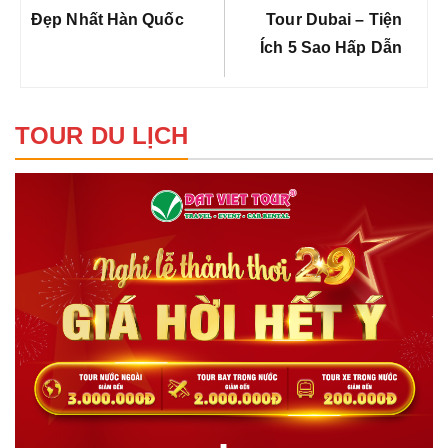
viết
Post:
Post:
Đẹp Nhất Hàn Quốc
Tour Dubai – Tiện
Ích 5 Sao Hấp Dẫn
TOUR DU LỊCH