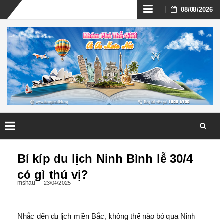
Skip
08/08/2026
to
content
Skip
to
Bí kíp du lịch Ninh Bình lễ 30/4
content
có gì thú vị?
mshau
23/04/2025
Nhắc đến du lịch miền Bắc, không thể nào bỏ qua Ninh