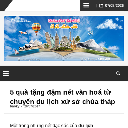
Skip
07/08/2026
to
content
Skip
to
5 quà tặng đậm nét văn hoá từ
content
chuyến du lịch xứ sở chùa tháp
baoky
26/07/2017
Một trong những nét đặc sắc của
du lịch