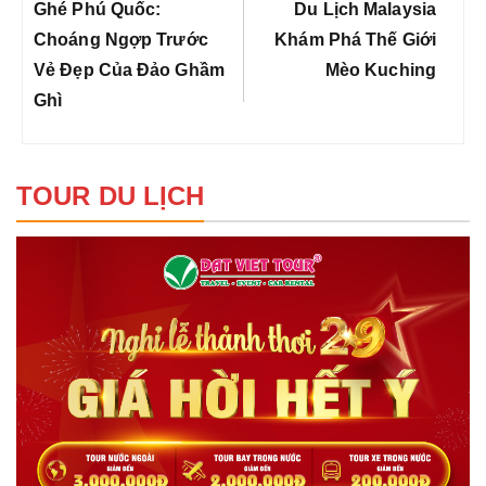
bài
Previous
Next
Ghé Phú Quốc:
Du Lịch Malaysia
viết
Post:
Post:
Choáng Ngợp Trước
Khám Phá Thế Giới
Vẻ Đẹp Của Đảo Ghầm
Mèo Kuching
Ghì
TOUR DU LỊCH