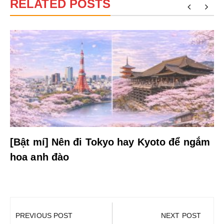
RELATED POSTS
[Bật mí] Nên đi Tokyo hay Kyoto để ngắm
hoa anh đào
Điều
hướng
PREVIOUS POST
NEXT POST