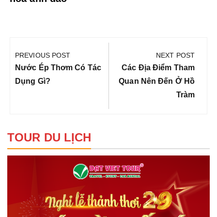
Điều
hướng
PREVIOUS POST
NEXT POST
bài
Previous
Next
Nước Ép Thơm Có Tác
Các Địa Điểm Tham
viết
Post:
Post:
Dụng Gì?
Quan Nên Đến Ở Hồ
Tràm
TOUR DU LỊCH