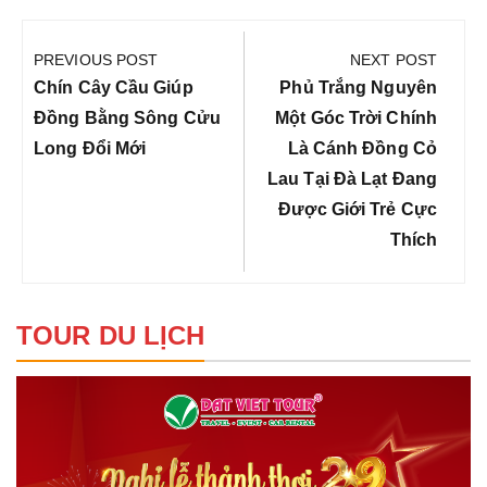
Điều
hướng
PREVIOUS POST
NEXT POST
bài
Previous
Next
Chín Cây Cầu Giúp
Phủ Trắng Nguyên
viết
Post:
Post:
Đồng Bằng Sông Cửu
Một Góc Trời Chính
Long Đổi Mới
Là Cánh Đồng Cỏ
Lau Tại Đà Lạt Đang
Được Giới Trẻ Cực
Thích
TOUR DU LỊCH