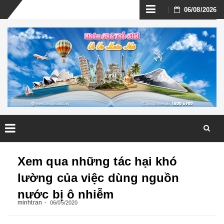
Skip
06/08/2026
to
content
Skip
to
Xem qua những tác hại khó
content
lường của việc dùng nguồn
nước bị ô nhiễm
minhtran
06/05/2020