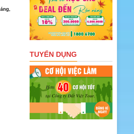
sáng,
TUYỂN DỤNG