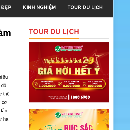
 ĐẸP
KINH NGHIỆM
TOUR DU LỊCH
làm
TOUR DU LỊCH
hiệu
 đã
ơ thể
g cơ
 dẫn
ự hại