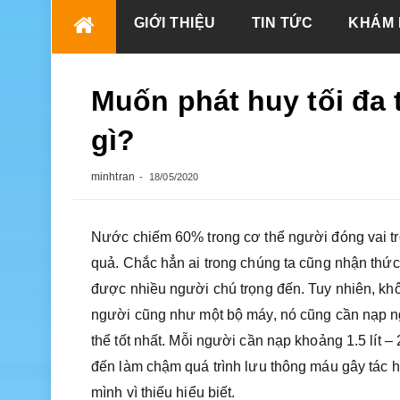
Skip
GIỚI THIỆU
TIN TỨC
KHÁM 
to
content
Muốn phát huy tối đa
gì?
minhtran
18/05/2020
Nước chiếm 60% trong cơ thể người đóng vai tr
quả. Chắc hẳn ai trong chúng ta cũng nhận thứ
được nhiều người chú trọng đến. Tuy nhiên, khôn
người cũng như một bộ máy, nó cũng cần nạp ngu
thể tốt nhất. Mỗi người cần nạp khoảng 1.5 lít –
đến làm chậm quá trình lưu thông máu gây tác hạ
mình vì thiếu hiểu biết.