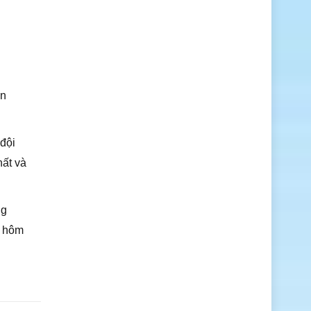
ện
đội
hất và
ng
y hôm