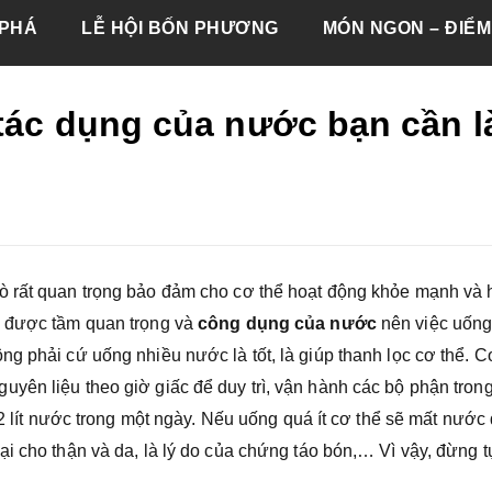
PHÁ
LỄ HỘI BỐN PHƯƠNG
MÓN NGON – ĐIỂM
 tác dụng của nước bạn cần 
ò rất quan trọng bảo đảm cho cơ thể hoạt động khỏe mạnh và 
c được tầm quan trọng và
công dụng của nước
nên việc uống
g phải cứ uống nhiều nước là tốt, là giúp thanh lọc cơ thể. C
yên liệu theo giờ giấc để duy trì, vận hành các bộ phận tron
 2 lít nước trong một ngày. Nếu uống quá ít cơ thể sẽ mất nước
i cho thận và da, là lý do của chứng táo bón,… Vì vậy, đừng t