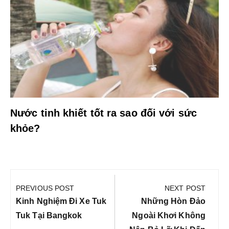
Nước tinh khiết tốt ra sao đối với sức
khỏe?
Điều
hướng
PREVIOUS POST
NEXT POST
bài
Previous
Next
Kinh Nghiệm Đi Xe Tuk
Những Hòn Đảo
viết
Post:
Post:
Tuk Tại Bangkok
Ngoài Khơi Không