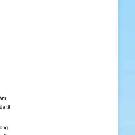
đảm
ủa tế
rọng