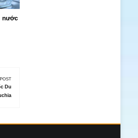
ủ nước
 POST
ốc Du
uchia