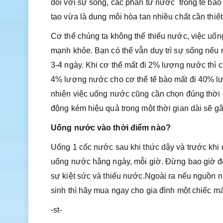
đối với sự sống, các phân tử nước trong tế bào
tạo vừa là dung môi hòa tan nhiều chất cần thiế
Cơ thể chúng ta không thể thiếu nước, việc uốn
mạnh khỏe. Bạn có thể vẫn duy trì sự sống nếu n
3-4 ngày. Khi cơ thể mất đi 2% lượng nước thì
4% lượng nước cho cơ thể tế bào mất đi 40% lư
nhiên việc uống nước cũng cần chọn đúng thời 
động kém hiệu quả trong một thời gian dài sẽ g
Uống nước vào thời điểm nào?
Uống 1 cốc nước sau khi thức dậy và trước khi
uống nước hằng ngày, mỗi giờ. Đừng bao giờ để
sự kiệt sức và thiếu nước.Ngoài ra nếu nguồn 
sinh thì hãy mua ngay cho gia đình một chiếc má
-st-