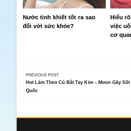
Nước tinh khiết tốt ra sao
Hiểu rõ
đối với sức khỏe?
việc u
cơ qua
Điều
hướng
PREVIOUS POST
bài
Previous
Hot Làm Theo Cú Bắt Tay Kim – Moon Gây Sốt
viết
Post:
Quốc