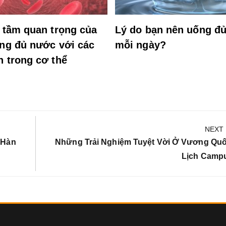
 tầm quan trọng của
Lý do bạn nên uống đ
ống đủ nước với các
mỗi ngày?
n trong cơ thể
NEXT
Next
 Hàn
Những Trải Nghiệm Tuyệt Vời Ở Vương Qu
Post:
Lịch Camp