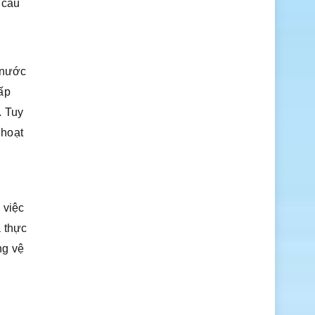
 cấu
t nước
ấp
. Tuy
 hoạt
 việc
ã thực
ng vệ