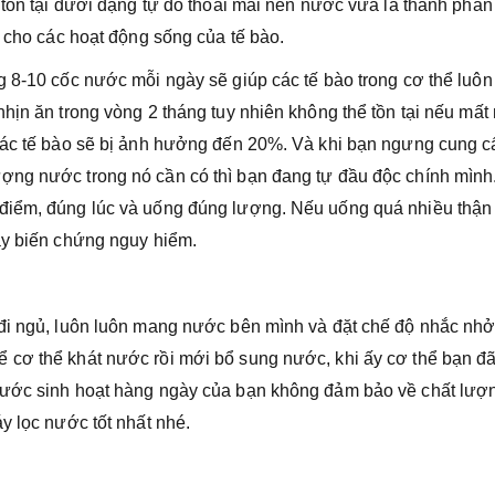
 tồn tại dưới dạng tự do thoải mái nên nước vừa là thành phần
t cho các hoạt động sống của tế bào.
g 8-10 cốc nước mỗi ngày sẽ giúp các tế bào trong cơ thể luôn
hịn ăn trong vòng 2 tháng tuy nhiên không thể tồn tại nếu mấ
 các tế bào sẽ bị ảnh hưởng đến 20%. Và khi bạn ngưng cung c
ợng nước trong nó cần có thì bạn đang tự đầu độc chính mình
điểm, đúng lúc và uống đúng lượng. Nếu uống quá nhiều thận
ây biến chứng nguy hiểm.
 đi ngủ, luôn luôn mang nước bên mình và đặt chế độ nhắc nhở
 cơ thể khát nước rồi mới bổ sung nước, khi ấy cơ thể bạn đ
nước sinh hoạt hàng ngày của bạn không đảm bảo về chất lượ
y lọc nước tốt nhất nhé.