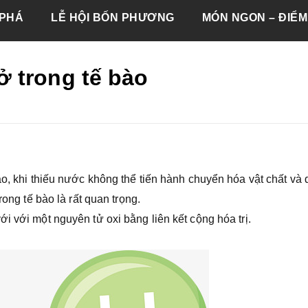
PHÁ
LỄ HỘI BỐN PHƯƠNG
MÓN NGON – ĐIỂM
 trong tế bào
ào, khi thiếu nước không thể tiến hành chuyển hóa vật chất và 
rong tế bào là rất quan trọng.
i với một nguyên tử oxi bằng liên kết cộng hóa trị.