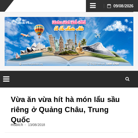
Skip
09/08/2026
to
content
Skip
to
Vừa ăn vừa hít hà món lẩu sầu
content
riêng ở Quảng Châu, Trung
Quốc
msbich
13/08/2018