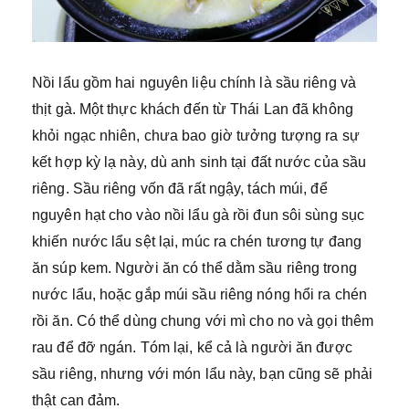
Nồi lẩu gồm hai nguyên liệu chính là sầu riêng và
thịt gà. Một thực khách đến từ Thái Lan đã không
khỏi ngạc nhiên, chưa bao giờ tưởng tượng ra sự
kết hợp kỳ lạ này, dù anh sinh tại đất nước của sầu
riêng. Sầu riêng vốn đã rất ngậy, tách múi, để
nguyên hạt cho vào nồi lẩu gà rồi đun sôi sùng sục
khiến nước lẩu sệt lại, múc ra chén tương tự đang
ăn súp kem. Người ăn có thể dằm sầu riêng trong
nước lẩu, hoặc gắp múi sầu riêng nóng hổi ra chén
rồi ăn. Có thể dùng chung với mì cho no và gọi thêm
rau để đỡ ngán. Tóm lại, kể cả là người ăn được
sầu riêng, nhưng với món lẩu này, bạn cũng sẽ phải
thật can đảm.