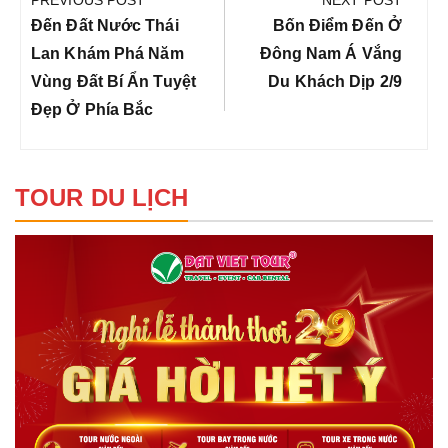
PREVIOUS POST
NEXT POST
bài
Previous
Next
Đến Đất Nước Thái
Bốn Điểm Đến Ở
viết
Post:
Post:
Lan Khám Phá Năm
Đông Nam Á Vắng
Vùng Đất Bí Ẩn Tuyệt
Du Khách Dịp 2/9
Đẹp Ở Phía Bắc
TOUR DU LỊCH