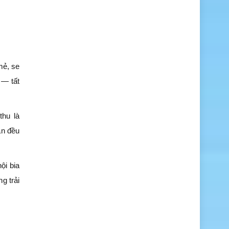
mẻ, se
 — tất
thu là
ạn đều
ội bia
g trải