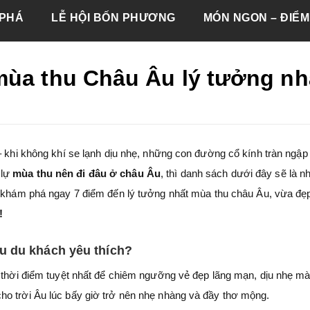
PHÁ
LỄ HỘI BỐN PHƯƠNG
MÓN NGON – ĐIỂM
mùa thu Châu Âu lý tưởng nh
– khi không khí se lạnh dịu nhẹ, những con đường cổ kính tràn ngập 
lự
mùa thu nên đi đâu ở châu Âu
, thì danh sách dưới đây sẽ là 
khám phá ngay 7 điểm đến lý tưởng nhất mùa thu châu Âu, vừa đẹ
!
u du khách yêu thích?
à thời điểm tuyệt nhất để chiêm ngưỡng vẻ đẹp lãng mạn, dịu nhẹ m
ho trời Âu lúc bấy giờ trở nên nhẹ nhàng và đầy thơ mộng.