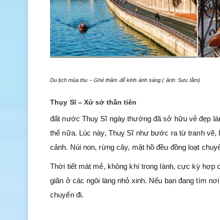
Du lịch mùa thu – Ghé thăm đế kinh ánh sáng ( ảnh: Sưu tầm)
Thụy Sĩ – Xứ sở thần tiên
đất nước Thuỵ Sĩ ngày thường đã sở hữu vẻ đẹp làm
thế nữa. Lúc này, Thuỵ Sĩ như bước ra từ tranh vẽ
cảnh. Núi non, rừng cây, mặt hồ đều đồng loạt chuyể
Thời tiết mát mẻ, không khí trong lành, cực kỳ hợp 
giãn ở các ngôi làng nhỏ xinh. Nếu bạn đang tìm nơi 
chuyến đi.