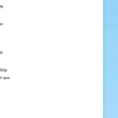
ng
ận
ây
. Đây
ời qua