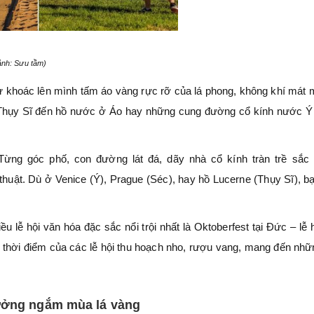
ảnh: Sưu tầm)
 khoác lên mình tấm áo vàng rực rỡ của lá phong, không khí mát 
cổ Thụy Sĩ đến hồ nước ở Áo hay những cung đường cổ kính nước Ý
Từng góc phố, con đường lát đá, dãy nhà cổ kính tràn trề sắc 
uật. Dù ở Venice (Ý), Prague (Séc), hay hồ Lucerne (Thụy Sĩ), b
u lễ hội văn hóa đặc sắc nổi trội nhất là Oktoberfest tại Đức – lễ h
à thời điểm của các lễ hội thu hoạch nho, rượu vang, mang đến nhữn
tưởng ngắm mùa lá vàng