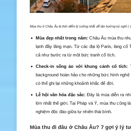
Mùa thu ở Châu Âu là thời điểm lý tưởng nhất để tận hưởng kỳ nghỉ ( 
Mùa đẹp nhất trong năm:
Châu Âu mùa thu như
lạnh đầy lãng mạn. Từ các đại lộ Paris, làng 
cả như bước ra từ một bức tranh cổ tích.
Check-in sống ảo với khung cảnh cổ tích:
background hoàn hảo cho những bức hình nghệ th
có thể ghi lại những khoảnh khắc để đời.
Lễ hội văn hóa đặc sắc:
Đây là mùa diễn ra nhiề
lớn nhất thế giới. Tại Pháp và Ý, mùa thu cũng l
nghiệm độc đáo giữa tự nhiên thái bình.
Mùa thu đi đâu ở Châu Âu? 7 gợi ý lý 