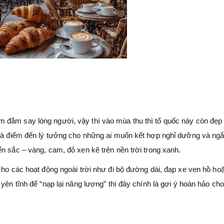
 đắm say lòng người, vậy thì vào mùa thu thì tổ quốc này còn đẹp
, là điểm đến lý tưởng cho những ai muốn kết hợp nghỉ dưỡng và ng
n sắc – vàng, cam, đỏ xen kẽ trên nền trời trong xanh.
cho các hoạt động ngoài trời như đi bộ đường dài, đạp xe ven hồ ho
yên tĩnh để “nạp lại năng lượng” thì đây chính là gợi ý hoàn hảo cho