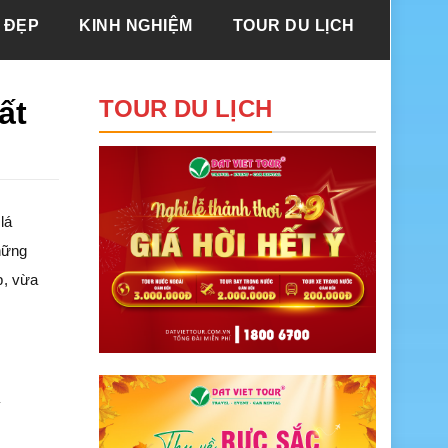
 ĐẸP
KINH NGHIỆM
TOUR DU LỊCH
ất
TOUR DU LỊCH
lá
những
p, vừa
à