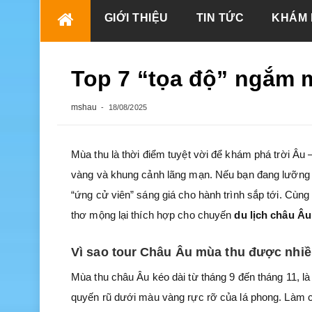
Skip
GIỚI THIỆU
TIN TỨC
KHÁM 
to
content
Top 7 “tọa độ” ngắm 
mshau
18/08/2025
Mùa thu là thời điểm tuyệt vời để khám phá trời Âu 
vàng và khung cảnh lãng mạn. Nếu bạn đang lưỡng 
“ứng cử viên” sáng giá cho hành trình sắp tới. Cùng
thơ mộng lại thích hợp cho chuyến
du lịch châu Âu
Vì sao tour Châu Âu mùa thu được nhiề
Mùa thu châu Âu kéo dài từ tháng 9 đến tháng 11, l
quyến rũ dưới màu vàng rực rỡ của lá phong. Làm c