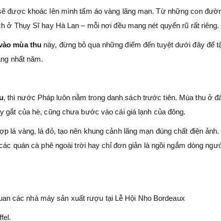
y sẽ được khoác lên mình tấm áo vàng lãng mạn. Từ những con đườ
ch ở Thụy Sĩ hay Hà Lan – mỗi nơi đều mang nét quyến rũ rất riêng.
 vào mùa thu
này, đừng bỏ qua những điểm đến tuyệt dưới đây để t
àng nhất năm.
u
, thì nước Pháp luôn nằm trong danh sách trước tiên. Mùa thu ở đ
y gắt của hè, cũng chưa bước vào cái giá lạnh của đông.
p lá vàng, lá đỏ, tạo nên khung cảnh lãng mạn đúng chất điện ảnh
 các quán cà phê ngoài trời hay chỉ đơn giản là ngồi ngắm dòng ngư
uan các nhà máy sản xuất rượu tại Lễ Hội Nho Bordeaux
fel.