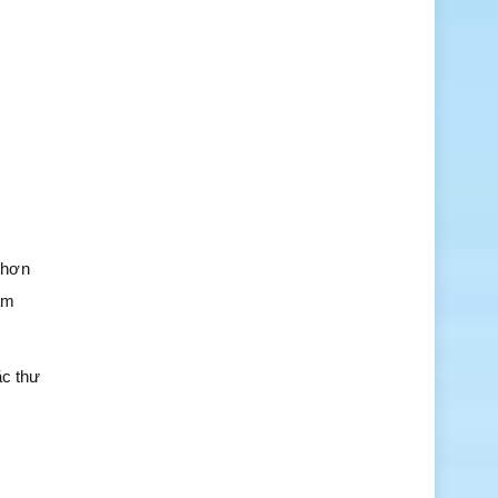
 hơn
ắm
ặc thư