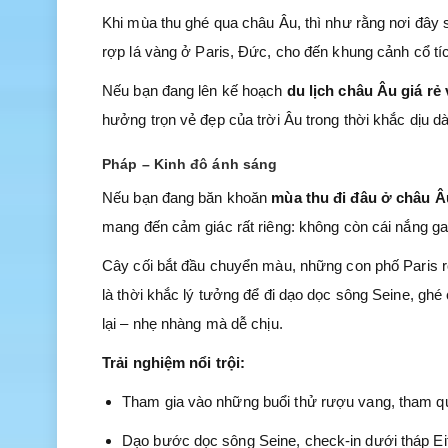
Khi mùa thu ghé qua châu Âu, thì như rằng nơi đâ
rợp lá vàng ở Paris, Đức, cho đến khung cảnh cổ tí
Nếu bạn đang lên kế hoạch
du lịch châu Âu giá rẻ
hưởng trọn vẻ đẹp của trời Âu trong thời khắc dịu d
Pháp – Kinh đô ánh sáng
Nếu bạn đang băn khoăn
mùa thu đi đâu ở châu Â
mang đến cảm giác rất riêng: không còn cái nắng ga
Cây cối bắt đầu chuyển màu, những con phố Paris rợ
là thời khắc lý tưởng để đi dạo dọc sông Seine, ghé
lại – nhẹ nhàng mà dễ chịu.
Trải nghiệm nổi trội:
Tham gia vào những buổi thử rượu vang, tham q
Dạo bước dọc sông Seine, check-in dưới tháp Eif