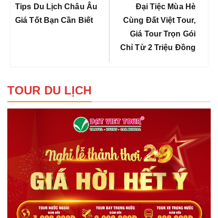
bài
Previous
Next
Tips Du Lịch Châu Âu
Đại Tiệc Mùa Hè
viết
Post:
Post:
Giá Tốt Bạn Cần Biết
Cùng Đất Việt Tour,
Giá Tour Trọn Gói
Chỉ Từ 2 Triệu Đồng
TOUR DU LỊCH