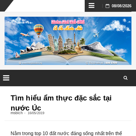
Skip
08/08/2026
to
content
Skip
to
Tìm hiểu ẩm thực đặc sắc tại
content
nước Úc
msbich
16/05/2019
Nằm trong top 10 đất nước đáng sống nhất trên thế