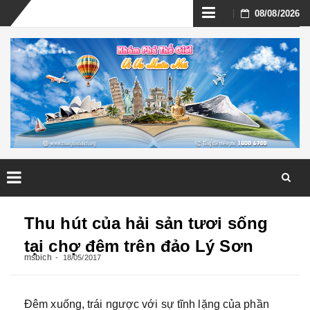
Skip
08/08/2026
to
content
Skip
to
Thu hút của hải sản tươi sống
content
tại chợ đêm trên đảo Lý Sơn
msbich
18/05/2017
Đêm xuống, trái ngược với sự tĩnh lặng của phần