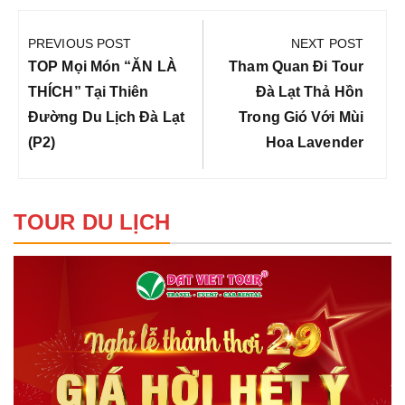
Điều
hướng
PREVIOUS POST
NEXT POST
bài
Previous
Next
TOP Mọi Món “ĂN LÀ
Tham Quan Đi Tour
viết
Post:
Post:
THÍCH” Tại Thiên
Đà Lạt Thả Hồn
Đường Du Lịch Đà Lạt
Trong Gió Với Mùi
(P2)
Hoa Lavender
TOUR DU LỊCH