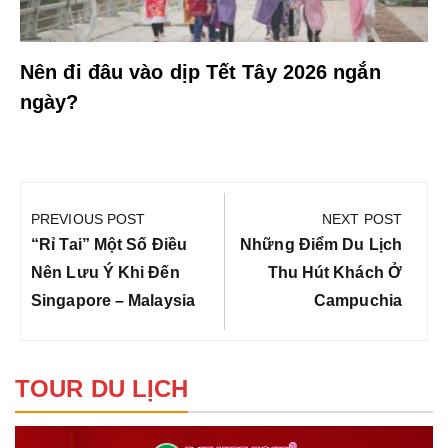
Nên đi đâu vào dịp Tết Tây 2026 ngắn
ngày?
Điều
hướng
PREVIOUS POST
NEXT POST
bài
Previous
Next
“Rỉ Tai” Một Số Điều
Những Điểm Du Lịch
viết
Post:
Post:
Nên Lưu Ý Khi Đến
Thu Hút Khách Ở
Singapore – Malaysia
Campuchia
TOUR DU LỊCH