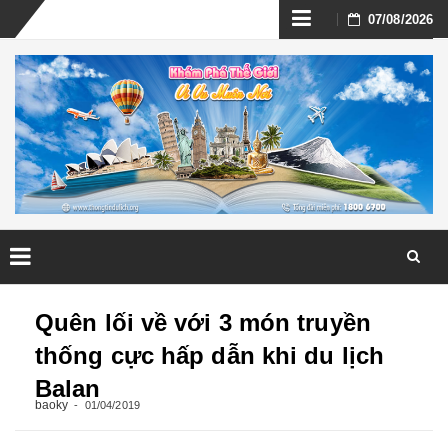
Skip
07/08/2026
to
content
Skip
to
Quên lối về với 3 món truyền
content
thống cực hấp dẫn khi du lịch
Balan
baoky
01/04/2019