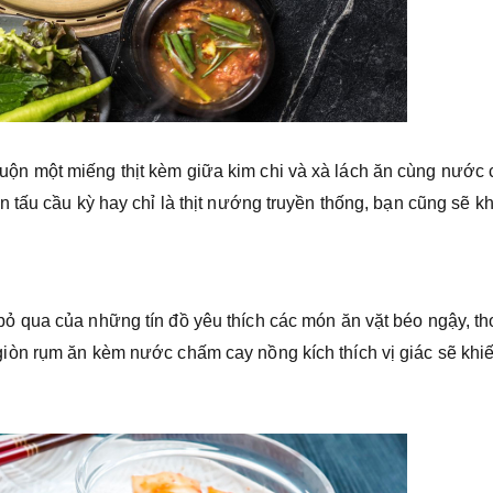
n một miếng thịt kèm giữa kim chi và xà lách ăn cùng nước
 tấu cầu kỳ hay chỉ là thịt nướng truyền thống, bạn cũng sẽ k
bỏ qua của những tín đồ yêu thích các món ăn vặt béo ngậy, t
òn rụm ăn kèm nước chấm cay nồng kích thích vị giác sẽ khi