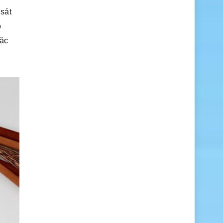
sát
ô
đặc