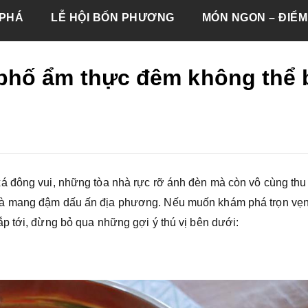
PHÁ
LỄ HỘI BỐN PHƯƠNG
MÓN NGON – ĐIỂM
phố ẩm thực đêm không thể 
á đông vui, những tòa nhà rực rỡ ánh đèn mà còn vô cùng thu
và mang đậm dấu ấn địa phương. Nếu muốn khám phá trọn vẹ
ắp tới, đừng bỏ qua những gợi ý thú vị bên dưới: