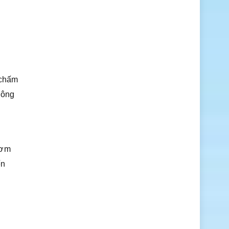
 chấm
hông
hơm
ến