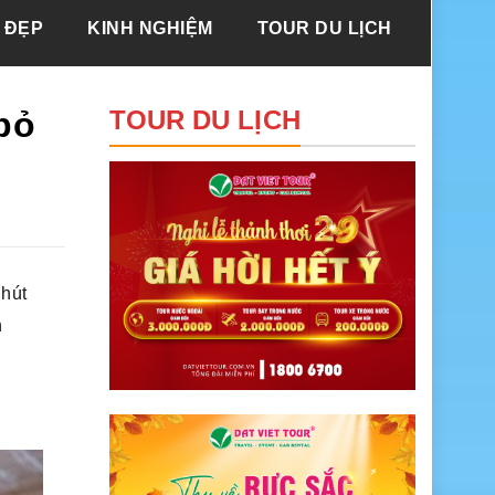
 ĐẸP
KINH NGHIỆM
TOUR DU LỊCH
bỏ
TOUR DU LỊCH
 hút
n