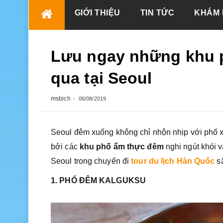
Skip
GIỚI THIỆU
TIN TỨC
KHÁM 
to
content
Lưu ngay những khu 
qua tại Seoul
msbich
06/08/2019
Seoul đêm xuống không chỉ nhộn nhịp với phố x
bởi các
khu phố ẩm thực đêm
nghi ngút khói 
Seoul trong chuyến đi
tour du lịch Hàn Quốc
s
1. PHỐ ĐÊM KALGUKSU