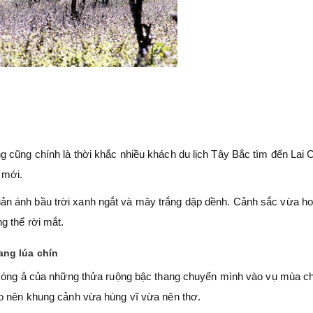
 cũng chính là thời khắc nhiều khách du lịch Tây Bắc tìm đến Lai 
 mới.
n ánh bầu trời xanh ngắt và mây trắng dập dềnh. Cảnh sắc vừa h
g thể rời mắt.
ang lúa chín
g óng ả của những thửa ruộng bậc thang chuyển mình vào vụ mùa ch
ạo nên khung cảnh vừa hùng vĩ vừa nên thơ.