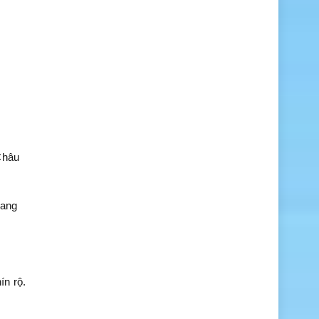
Châu
oang
ín rộ.