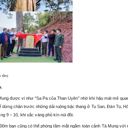
u tầm)
o.
 Mung được ví như “Sa Pa của Than Uyên” nhờ khí hậu mát mẻ qua
hể dừng chân trước những dải ruộng bậc thang ở Tu San, Đán Tọ, H
áng 9 – 10, khi sắc vàng phủ kín núi đồi.
200m bạn cũng có thể phóng tầm mắt ngắm toàn cảnh Tà Mung với