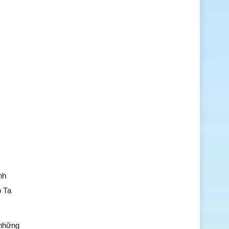
nh
ô Ta
 những