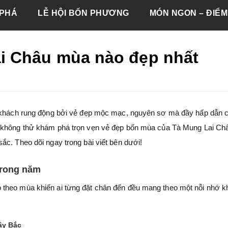
PHÁ
LỄ HỘI BỐN PHƯƠNG
MÓN NGON – ĐIỂM
i Châu mùa nào đẹp nhất
lữ khách rung động bởi vẻ đẹp mộc mạc, nguyên sơ mà đầy hấp dẫn
o không thử khám phá trọn vẹn vẻ đẹp bốn mùa của Tà Mung Lai Ch
ắc. Theo dõi ngay trong bài viết bên dưới!
trong năm
 theo mùa khiến ai từng đặt chân đến đều mang theo một nỗi nhớ 
Tây Bắc