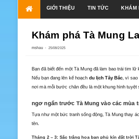
Skip
GIỚI THIỆU
TIN TỨC
KHÁM 
to
content
Khám phá Tà Mung La
mshau
25/08/2025
Bạn đã biết đến một Tà Mung đã làm bao trái tim 
Nếu bạn đang lên kế hoạch
du lịch Tây Bắc
, vì sa
nơi mà mỗi bước chân đều là một khung hình tuyệt s
ngơ ngẩn trước Tà Mung vào các mùa 
Tựa như một bức tranh sống động, Tà Mung thay áo
tên.
Tháng 2 – 3: Sắc trắng hoa ban phủ kín đất trời 