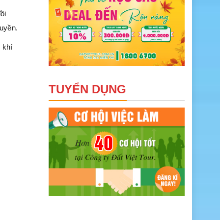
ồi
huyền.
 khí
TUYỂN DỤNG