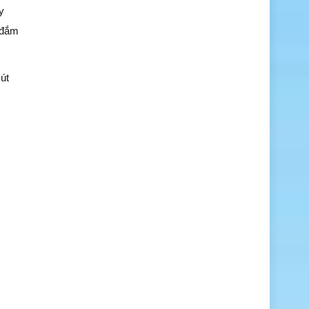
y
 đắm
út