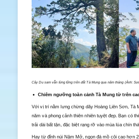
Cây Du sam vẫn lừng lững trên đất Tà Mung qua năm tháng (Ảnh: Sư
Chiêm ngưỡng toàn cảnh Tà Mung từ trên ca
Với vị trí nằm lưng chừng dãy Hoàng Liên Sơn, Tà
năm và phong cảnh thiên nhiên tuyệt đẹp. Bạn có t
trải dài bất tận, đặc biệt rạng rỡ vào mùa lúa chín th
Hay từ đỉnh núi Nậm Mở, ngọn đá mồ côi cao hơn 