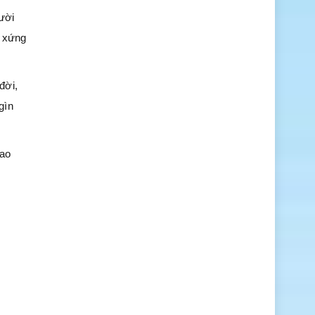
ười
u xứng
đời,
gìn
bao