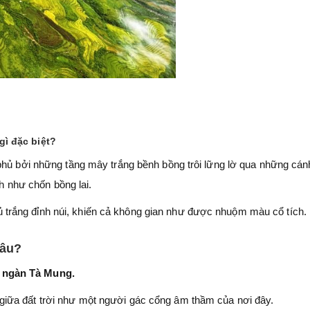
ì đặc biệt?
phủ bởi những tầng mây trắng bềnh bồng trôi lững lờ qua những cán
nh như chốn bồng lai.
rắng đỉnh núi, khiến cả không gian như được nhuộm màu cổ tích.
đâu?
i ngàn Tà Mung.
iữa đất trời như một người gác cổng âm thầm của nơi đây.