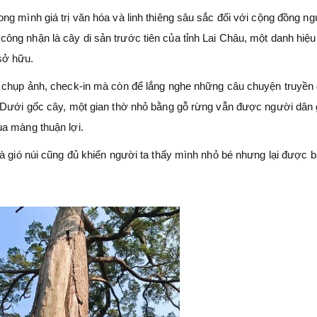
g mình giá trị văn hóa và linh thiêng sâu sắc đối với cộng đồng ng
ông nhận là cây di sản trước tiên của tỉnh Lai Châu, một danh hiệ
sở hữu.
ể chụp ảnh, check-in mà còn để lắng nghe những câu chuyện truyền 
. Dưới gốc cây, một gian thờ nhỏ bằng gỗ rừng vẫn được người dân 
ùa màng thuận lợi.
và gió núi cũng đủ khiến người ta thấy mình nhỏ bé nhưng lại được 