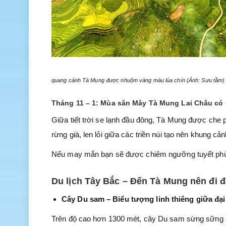
quang cảnh Tà Mung được nhuộm vàng màu lúa chín (Ảnh: Sưu tầm)
Tháng 11 – 1: Mùa săn Mây Tà Mung Lai Châu có g
Giữa tiết trời se lạnh đầu đông, Tà Mung được che 
rừng già, len lỏi giữa các triền núi tạo nên khung cả
Nếu may mắn bạn sẽ được chiêm ngưỡng tuyết phủ t
Du lịch Tây Bắc – Đến Tà Mung nên đi 
Cây Du sam – Biểu tượng linh thiêng giữa đạ
Trên độ cao hơn 1300 mét, cây Du sam sừng sững g