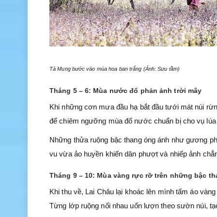
Tà Mung bước vào mùa hoa ban trắng (Ảnh: Sưu tầm)
Tháng 5 – 6: Mùa nước đổ phản ảnh trời mây
Khi những cơn mưa đầu hạ bắt đầu tưới mát núi rừng
để chiêm ngưỡng mùa đổ nước chuẩn bị cho vụ lúa
Những thửa ruộng bậc thang óng ánh như gương phả
vu vừa ảo huyền khiến dân phượt và nhiếp ảnh chẳn
Tháng 9 – 10: Mùa vàng rực rỡ trên những bậc th
Khi thu về, Lai Châu lại khoác lên mình tấm áo vàn
Từng lớp ruộng nối nhau uốn lượn theo sườn núi, t