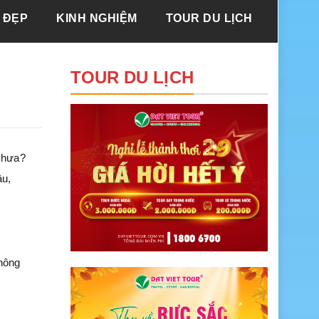
 ĐẸP
KINH NGHIỆM
TOUR DU LỊCH
TOUR DU LỊCH
 chưa?
âu,
không