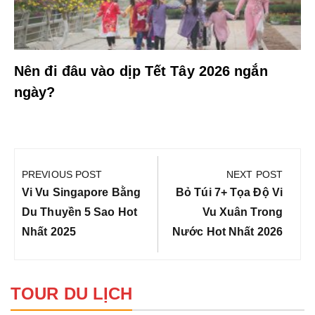
Nên đi đâu vào dịp Tết Tây 2026 ngắn
ngày?
Điều
hướng
PREVIOUS POST
NEXT POST
bài
Previous
Next
Vi Vu Singapore Bằng
Bỏ Túi 7+ Tọa Độ Vi
viết
Post:
Post:
Du Thuyền 5 Sao Hot
Vu Xuân Trong
Nhất 2025
Nước Hot Nhất 2026
TOUR DU LỊCH