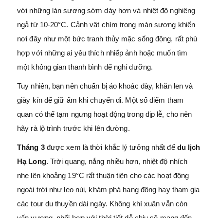
với những làn sương sớm dày hơn và nhiệt độ nghiêng
ngả từ 10-20°C. Cảnh vật chìm trong màn sương khiến
nơi đây như một bức tranh thủy mặc sống động, rất phù
hợp với những ai yêu thích nhiếp ảnh hoặc muốn tìm
một không gian thanh bình để nghỉ dưỡng.
Tuy nhiên, bạn nên chuẩn bị áo khoác dày, khăn len và
giày kín để giữ ấm khi chuyển di. Một số điểm tham
quan có thể tạm ngưng hoạt động trong dịp lễ, cho nên
hãy rà lộ trình trước khi lên đường.
Tháng 3
được xem là thời khắc lý tưởng nhất để
du lịch
Hạ Long
. Trời quang, nắng nhiều hơn, nhiệt độ nhích
nhẹ lên khoảng 19°C rất thuận tiện cho các hoạt động
ngoài trời như leo núi, khám phá hang động hay tham gia
các tour du thuyền dài ngày. Không khí xuân vẫn còn
vấn vương, phối hợp với thời tiết dễ chịu sẽ mang đến