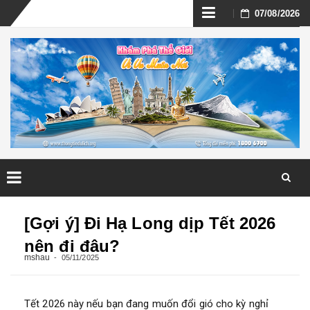
Skip
07/08/2026
to
content
Skip
to
[Gợi ý] Đi Hạ Long dịp Tết 2026
content
nên đi đâu?
mshau
05/11/2025
Tết 2026 này nếu bạn đang muốn đổi gió cho kỳ nghỉ