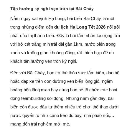
Tận hưởng kỳ nghỉ vẹn tròn tại Bãi Cháy
Nằm ngay sát vịnh Hạ Long, bãi biển Bãi Cháy là một
trong những điểm đến
du lịch Hạ Long Tết 2026
nổi trội
nhất của thị thành biển. Đây là bãi tắm nhân tạo rộng lớn
với bờ cát trắng mịn trải dài gần 1km, nước biển trong
xanh và không gian khoáng đãng, rất thích hợp để du
khách tận hưởng vẹn tròn kỳ nghỉ.
Đến với Bãi Cháy, bạn có thể thỏa sức tắm biển, dạo bộ
hoặc đạp xe trên con đường ven biển lộng gió, ngắm
hoàng hôn lãng mạn hay cùng bạn bè tổ chức các hoạt
động teambuilding sôi động. Những năm gần đây, bãi
biển còn được đầu tư thêm nhiều trò chơi thể thao dưới
nước quyến rũ như cano kéo dù bay, nhà phao nổi,…
mang đến trải nghiệm mới mẻ.