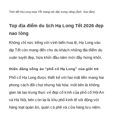
Thời tiết Hạ Long mùa Tết mang nét đặc trưng riêng (Ảnh: Sưu tầm)
Top địa điểm du lịch Hạ Long Tết 2026 đẹp
nao lòng
Không chỉ nức tiếng với vịnh biển hoa lệ, Hạ Long vào
dịp Tết còn mang đến cho du khách những địa điểm du
xuân tuyệt đẹp, hứa khởi đầu năm mới đầy hứng khởi.
thiên đàng sống ảo “phố cổ Hạ Long” của giới trẻ
Phố cổ Hạ Long được thiết kế với hai mặt tiền mang hai
phong cách đối chọi nhưng hài hòa: một bên là không
gian tái tạo trung thực vẻ đẹp cổ kính của phố cổ Hội An
và Hà Nội, bên còn lại là khu phố kinh tế sôi động với
hàng loạt quán ăn, quán cà phê và cửa hàng lưu niệm.