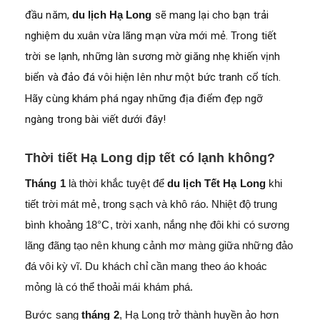
đầu năm,
du lịch Hạ Long
sẽ mang lại cho bạn trải
nghiệm du xuân vừa lãng mạn vừa mới mẻ. Trong tiết
trời se lạnh, những làn sương mờ giăng nhẹ khiến vịnh
biển và đảo đá vôi hiện lên như một bức tranh cổ tích.
Hãy cùng
khám phá ngay những địa điểm đẹp ngỡ
ngàng trong bài viết dưới đây!
Thời tiết Hạ Long dịp tết có lạnh không?
Tháng 1
là thời khắc tuyệt để
du lịch Tết Hạ Long
khi
tiết trời mát mẻ, trong sạch và khô ráo. Nhiệt độ trung
bình khoảng 18°C, trời xanh, nắng nhẹ đôi khi có sương
lãng đãng tạo nên khung cảnh mơ màng giữa những đảo
đá vôi kỳ vĩ. Du khách chỉ cần mang theo áo khoác
mỏng là có thể thoải mái khám phá.
Bước sang
tháng 2
, Hạ Long trở thành huyền ảo hơn