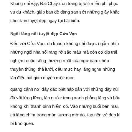
Không chỉ vậy, Bãi Cháy còn trang bị wifi miễn phí phục
vụ du khách, giúp bạn dễ dàng san sớt những giây khắc
check-in tuyệt đẹp ngay tại bãi biển.
Ngôi làng nổi tuyệt đẹp Cửa Vạn
Đến với Cửa Vạn, du khách không chỉ được ngắm nhìn
những ngôi nhà nổi rạng rỡ sắc màu mà còn có dịp trải
nghiệm cuộc sống thường nhật của ngư dân: chèo
thuyền thúng, thả lưới, câu mực hay lắng nghe những
làn điệu hát giao duyên mộc mạc.
quang cảnh nơi đây đặc biệt hấp dẫn với những dãy núi
đá vôi lừng lững, làn nước trong xanh phẳng lặng và bầu
không khí thanh bình hiếm có. Vào những buổi ban mai,
cả làng chìm trong màn sương mờ ảo, tạo nên vẻ đẹp kì
bí khó quên.