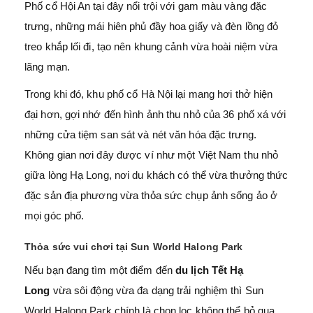
Phố cổ Hội An tại đây nổi trội với gam màu vàng đặc
trưng, những mái hiên phủ đầy hoa giấy và đèn lồng đỏ
treo khắp lối đi, tạo nên khung cảnh vừa hoài niệm vừa
lãng mạn.
Trong khi đó, khu phố cổ Hà Nội lại mang hơi thở hiện
đại hơn, gợi nhớ đến hình ảnh thu nhỏ của 36 phố xá với
những cửa tiệm san sát và nét văn hóa đặc trưng.
Không gian nơi đây được ví như một Việt Nam thu nhỏ
giữa lòng Hạ Long, nơi du khách có thể vừa thưởng thức
đặc sản địa phương vừa thỏa sức chụp ảnh sống ảo ở
mọi góc phố.
Thỏa sức vui chơi tại Sun World Halong Park
Nếu bạn đang tìm một điểm đến
du lịch Tết Hạ
Long
vừa sôi động vừa đa dạng trải nghiệm thì Sun
World Halong Park chính là chọn lọc không thể bỏ qua.