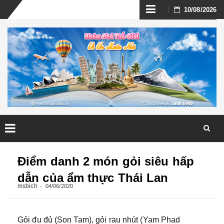
Skip
10/08/2026
to
content
Skip
to
Điểm danh 2 món gỏi siêu hấp
content
dẫn của ẩm thực Thái Lan
msbich
04/06/2020
Gỏi đu đủ (Son Tam), gỏi rau nhút (Yam Phad