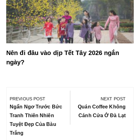
Nên đi đâu vào dịp Tết Tây 2026 ngắn
ngày?
Điều
hướng
PREVIOUS POST
NEXT POST
bài
Previous
Next
Ngẩn Ngơ Trước Bức
Quán Coffee Không
viết
Post:
Post:
Tranh Thiên Nhiên
Cánh Cửa Ở Đà Lạt
Tuyệt Đẹp Của Bàu
Trắng