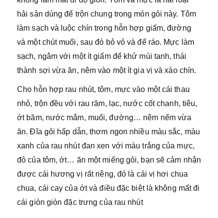
hải sản dùng để trộn chung trong món gỏi này. Tôm
làm sạch và luộc chín trong hỗn hợp giấm, đường
và một chút muối, sau đó bỏ vỏ và để ráo. Mực làm
sạch, ngâm với một ít giấm để khử mùi tanh, thái
thành sợi vừa ăn, nêm vào một ít gia vị và xào chín.
Cho hỗn hợp rau nhút, tôm, mực vào một cái thau
nhỏ, trộn đều với rau răm, lạc, nước cốt chanh, tiêu,
ớt băm, nước mắm, muối, đường… nêm nếm vừa
ăn. Đĩa gỏi hấp dẫn, thơm ngon nhiều màu sắc, màu
xanh của rau nhút đan xen với màu trắng của mực,
đỏ của tôm, ớt… ăn một miếng gỏi, bạn sẽ cảm nhận
được cái hương vị rất riêng, đó là cái vị hơi chua
chua, cái cay của ớt và điều đặc biệt là không mất đi
cái giòn giòn đặc trưng của rau nhút