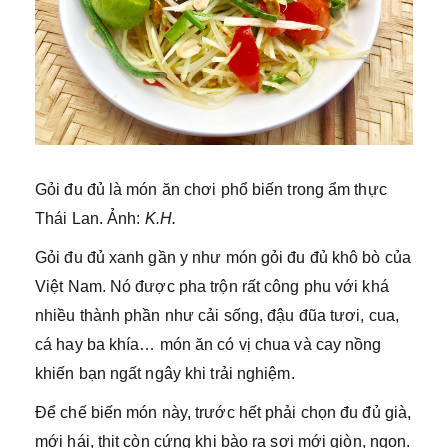
Gỏi đu đủ là món ăn chơi phổ biến trong ẩm thực
Thái Lan. Ảnh:
K.H.
Gỏi đu đủ xanh gần y như món gỏi đu đủ khô bò của
Việt Nam. Nó được pha trộn rất công phu với khá
nhiều thành phần như cải sống, đậu đũa tươi, cua,
cá hay ba khía… món ăn có vị chua và cay nồng
khiến bạn ngất ngây khi trải nghiệm.
Để chế biến món này, trước hết phải chọn đu đủ già,
mới hái, thịt còn cứng khi bào ra sợi mới giòn, ngon.