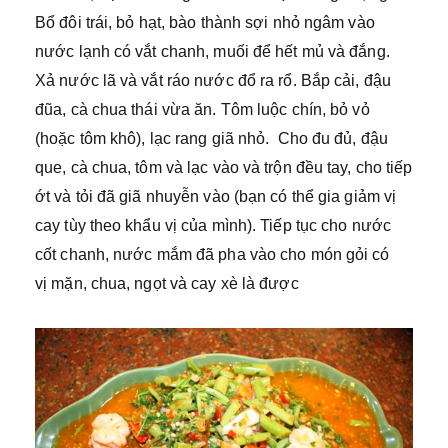
Bổ đôi trái, bỏ hạt, bào thành sợi nhỏ ngâm vào
nước lạnh có vắt chanh, muối để hết mủ và đắng.
Xả nước lã và vắt ráo nước đổ ra rổ. Bắp cải, đậu
đũa, cà chua thái vừa ăn. Tôm luộc chín, bỏ vỏ
(hoặc tôm khô), lạc rang giã nhỏ. Cho đu đủ, đậu
que, cà chua, tôm và lạc vào và trộn đều tay, cho tiếp
ớt và tỏi đã giã nhuyễn vào (bạn có thể gia giảm vị
cay tùy theo khẩu vị của mình). Tiếp tục cho nước
cốt chanh, nước mắm đã pha vào cho món gỏi có
vị mặn, chua, ngọt và cay xè là được