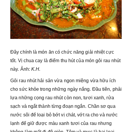
Đây chính là món ăn có chức năng giải nhiệt cực
tốt. Vị chua cay là điểm thu hút của món gỏi rau nhút
này. Ảnh:
K.H.
Gỏi rau nhút hải sản vừa ngon miệng vừa hữu ích
cho sức khỏe trong những ngày nắng. Đầu tiên, phải
lựa những cọng rau nhút còn non, tươi xanh, rửa
sạch và ngắt thành từng đoạn ngắn. Chần sơ qua
nước sôi để loại bỏ bớt vị chát, vớt ra cho và nước
lạnh để giữ được màu xanh tươi của rau nhưng
không làm mất đi độ giòn. Tôm và mực là hai loại