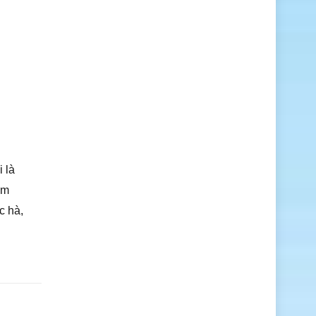
 là
àm
c hà,