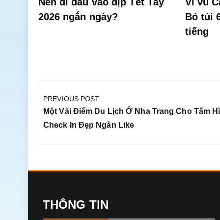
Nên đi đâu vào dịp Tết Tây
Vi vu C
2026 ngắn ngày?
Bỏ túi 
tiếng
Điều
hướng
PREVIOUS POST
bài
Previous
Một Vài Điểm Du Lịch Ở Nha Trang Cho Tấm H
viết
Post:
Check In Đẹp Ngàn Like
THÔNG TIN