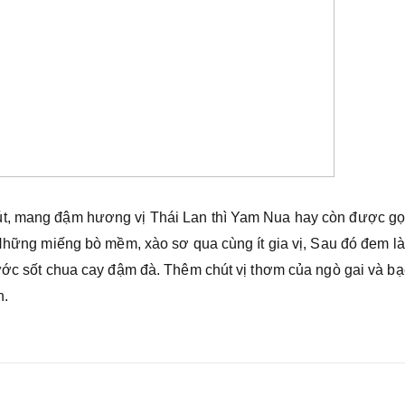
út, mang đậm hương vị Thái Lan thì Yam Nua hay còn được gọi
 Những miếng bò mềm, xào sơ qua cùng ít gia vị, Sau đó đem l
nước sốt chua cay đậm đà. Thêm chút vị thơm của ngò gai và bạ
n.