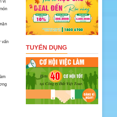
i vị
 món
 mặn
ư vấn
TUYỂN DỤNG
làm
ương