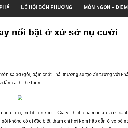
PHÁ
LỄ HỘI BỐN PHƯƠNG
MÓN NGON – ĐIỂM
ay nổi bật ở xứ sở nụ cười
ón salad (gỏi) đậm chất Thái thường sẽ tạo ấn tượng với kh
vị lẫn cách chế biến.
hua tươi, một ít tôm khô… Gia vị chính của món ăn là ớt xanh
gỏi không có gì đặc biệt, thậm chí hơi kém hấp dẫn ở vẻ bề n