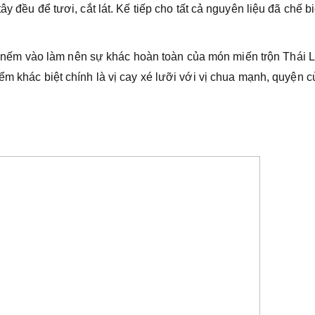
y đều để tươi, cắt lát. Kế tiếp cho tất cả nguyên liệu đã chế b
ếm vào làm nên sự khác hoàn toàn của món miến trộn Thái L
ểm khác biệt chính là vị cay xé lưỡi với vị chua mạnh, quyện 