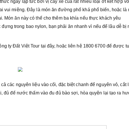
ức ngay lập tức bởi vị cay xè của rất nhiều loại ớt kết hợp vớ
hai vui miệng. Đây là món ăn đường phố khá phổ biến, hoặc là
ái. Món ăn này có thể cho thêm ba khía nếu thực khách yêu
ựng trong bao nylon, bạn phải ăn nhanh vì nếu để lâu dễ bị
ng ty Đất Việt Tour tại đây, hoặc liên hệ 1800 6700 để được t
 cả các nguyên liệu vào cối, đặc biệt chanh để nguyên vỏ, cắt 
ải, đủ để nước thấm vào đu đủ bào sợi, hòa quyện lại tạo ra h