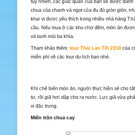
tuy nhiên, các giác quan của bạn sẽ được đánh th
chua của chanh và ngọt của đu đủ giòn giòn, n
khai vị được yêu thích trong nhiều nhà hàng Th
cầu. Nếu mua ở các khu chợ đêm, món ăn được đ
và tanh mùi ba khía.
Tham khảo thêm:
tour Thái Lan Tết 2018
của cô
miễn phí về các tour du lịch bạn nhé.
Khi chế biến món ăn, người thực hiện sẽ cho tất
tư, rồi giã hơi dập cho ra nước. Lực giã vừa ph
vị đặc trưng.
Miến trộn chua cay