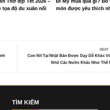
ần Thơ dịp Tết 2026 –
Đi Mỹ mua quà gì? Bó 
6 tọa độ du xuân nổi
món được yêu thích n
NEXT
Next
ình
Con Nít Tại Nhật Bản Được Dạy Dỗ Khác Vớ
Post:
Nhỏ Các Nước Khác Như Thế
TÌM KIẾM