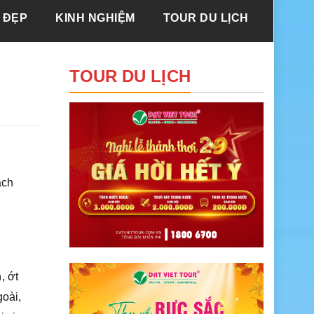
 ĐẸP
KINH NGHIỆM
TOUR DU LỊCH
TOUR DU LỊCH
ách
, ớt
goài,