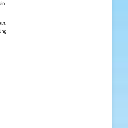
iến
an.
cùng