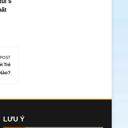
túi 5
hất
 POST
i Trẻ
 Nào?
LƯU Ý