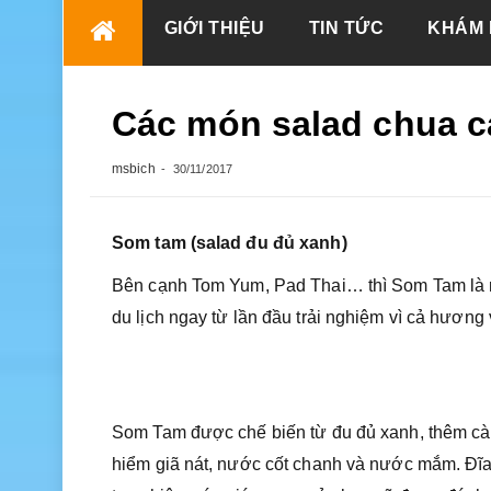
Skip
GIỚI THIỆU
TIN TỨC
KHÁM 
to
content
Các món salad chua c
msbich
30/11/2017
Som tam (salad đu đủ xanh)
Bên cạnh Tom Yum, Pad Thai… thì Som Tam là m
du lịch ngay từ lần đầu trải nghiệm vì cả hương 
Som Tam được chế biến từ đu đủ xanh, thêm cà c
hiểm giã nát, nước cốt chanh và nước mắm. Đĩa 