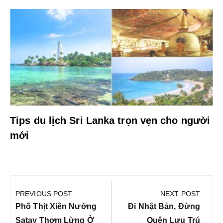
Tips du lịch Sri Lanka trọn vẹn cho người
mới
Điều
hướng
PREVIOUS POST
NEXT POST
bài
Previous
Next
Phố Thịt Xiên Nướng
Đi Nhật Bản, Đừng
Post:
Post:
Satay Thơm Lừng Ở
Quên Lưu Trú