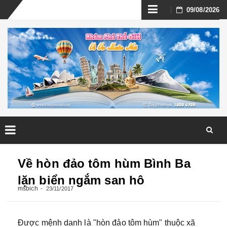
Skip
09/08/2026
to
content
Skip
to
Về hòn đảo tôm hùm Bình Ba
content
lặn biển ngắm san hô
msbich
23/11/2017
Được mệnh danh là "hòn đảo tôm hùm" thuộc xã