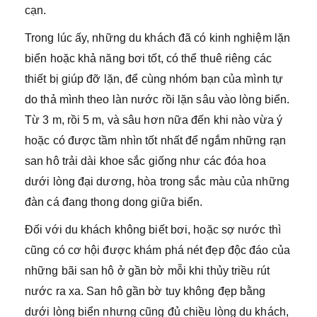
cạn.
Trong lúc ấy, những du khách đã có kinh nghiệm lặn
biển hoặc khả năng bơi tốt, có thể thuê riêng các
thiết bị giúp đỡ lặn, để cùng nhóm bạn của mình tự
do thả mình theo làn nước rồi lặn sâu vào lòng biển.
Từ 3 m, rồi 5 m, và sâu hơn nữa đến khi nào vừa ý
hoặc có được tầm nhìn tốt nhất để ngắm những rạn
san hô trải dài khoe sắc giống như các đóa hoa
dưới lòng đại dương, hòa trong sắc màu của những
đàn cá đang thong dong giữa biển.
Đối với du khách không biết bơi, hoặc sợ nước thì
cũng có cơ hội được khám phá nét đẹp độc đáo của
những bãi san hô ở gần bờ mỗi khi thủy triều rút
nước ra xa. San hô gần bờ tuy không đẹp bằng
dưới lòng biển nhưng cũng đủ chiều lòng du khách,