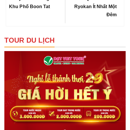
viết
Khu Phố Boon Tat
Ryokan Ít Nhất Một
Đêm
TOUR DU LỊCH