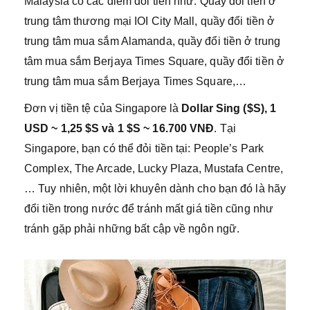
Malaysia có các điểm đổi tiền như: Quầy đổi tiền ở
trung tâm thương mại IOI City Mall, quầy đổi tiền ở
trung tâm mua sắm Alamanda, quầy đổi tiền ở trung
tâm mua sắm Berjaya Times Square, quầy đổi tiền ở
trung tâm mua sắm Berjaya Times Square,…
Đơn vị tiền tệ của Singapore là
Dollar Sing ($S), 1
USD ~ 1,25 $S và 1 $S ~ 16.700 VNĐ
. Tại
Singapore, bạn có thể đỏi tiền tại: People’s Park
Complex, The Arcade, Lucky Plaza, Mustafa Centre,
… Tuy nhiên, một lời khuyên dành cho bạn đó là hãy
đổi tiền trong nước để tránh mất giá tiền cũng như
tránh gặp phải những bất cập về ngôn ngữ.