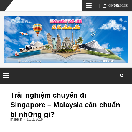
Skip
09/08/2026
to
content
Skip
to
Trải nghiệm chuyến đi
content
Singapore – Malaysia cần chuẩn
bị những gì?
msbich
16/11/2019