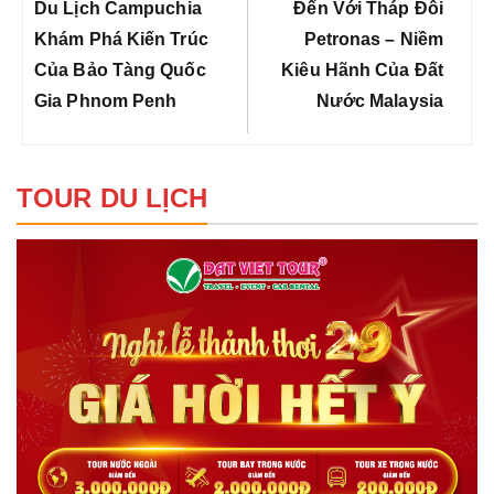
bài
Previous
Next
Du Lịch Campuchia
Đến Với Tháp Đôi
viết
Post:
Post:
Khám Phá Kiến Trúc
Petronas – Niềm
Của Bảo Tàng Quốc
Kiêu Hãnh Của Đất
Gia Phnom Penh
Nước Malaysia
TOUR DU LỊCH