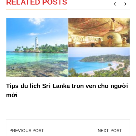
RELATED POSTS
Tips du lịch Sri Lanka trọn vẹn cho người
mới
Điều
hướng
PREVIOUS POST
NEXT POST