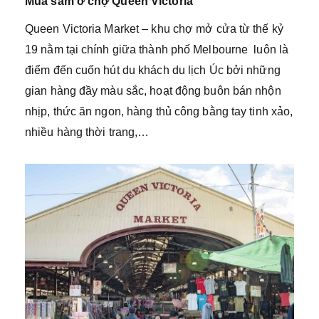
Mua sắm ở chợ Queen Victoria
Queen Victoria Market – khu chợ mở cửa từ thế kỷ
19 nằm tại chính giữa thành phố Melbourne luôn là
điểm đến cuốn hút du khách du lịch Úc bởi những
gian hàng đầy màu sắc, hoạt động buôn bán nhộn
nhịp, thức ăn ngon, hàng thủ công bằng tay tinh xảo,
nhiều hàng thời trang,…