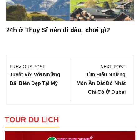
24h ở Thụy Sĩ nên đi đâu, chơi gì?
Điều
hướng
PREVIOUS POST
NEXT POST
bài
Previous
Next
Tuyệt Vời Với Những
Tìm Hiểu Những
viết
Post:
Post:
Bãi Biển Đẹp Tại Mỹ
Món Ăn Đắt Đỏ Nhất
Chỉ Có Ở Dubai
TOUR DU LỊCH