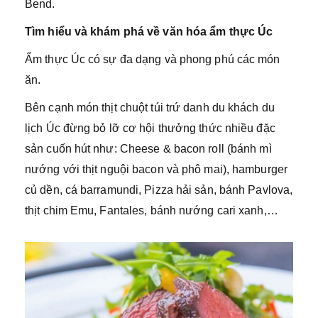
Bend.
Tìm hiểu và khám phá về văn hóa ẩm thực Úc
Ẩm thực Úc có sự đa dạng và phong phú các món
ăn.
Bên cạnh món thịt chuột túi trứ danh du khách du
lịch Úc đừng bỏ lỡ cơ hội thưởng thức nhiều đặc
sản cuốn hút như: Cheese & bacon roll (bánh mì
nướng với thịt nguội bacon và phô mai), hamburger
củ dền, cá barramundi, Pizza hải sản, bánh Pavlova,
thịt chim Emu, Fantales, bánh nướng cari xanh,…