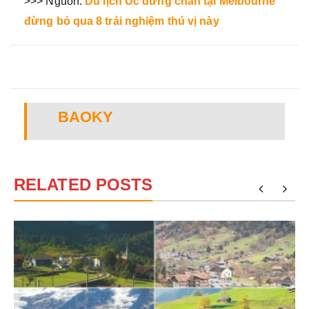
>>> Nguồn:
Du lịch Úc dừng chân tại Melbourne
đừng bỏ qua 8 trải nghiệm thú vị này
BAOKY
RELATED POSTS
?