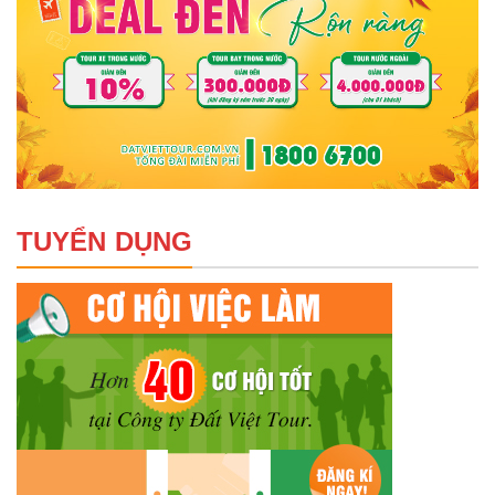
TUYỂN DỤNG