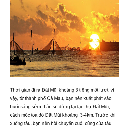
Thời gian đi ra Đất Mũi khoảng 3 tiếng một lượt, vì
vậy, từ thành phố Cà Mau, bạn nên xuất phát vào
buổi sáng sớm. Tàu sẽ dừng lại tại chợ Đất Mũi,
cách mốc tọa độ Đất Mũi khoảng 3-4km. Trước khi
xuống tàu, bạn nên hỏi chuyến cuối cùng của tàu