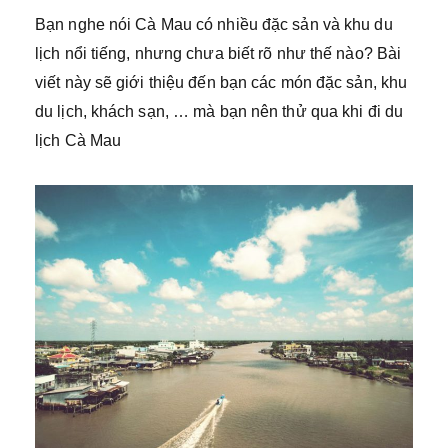
Bạn nghe nói Cà Mau có nhiều đặc sản và khu du
lịch nổi tiếng, nhưng chưa biết rõ như thế nào? Bài
viết này sẽ giới thiệu đến bạn các món đặc sản, khu
du lịch, khách sạn, … mà bạn nên thử qua khi đi du
lịch Cà Mau