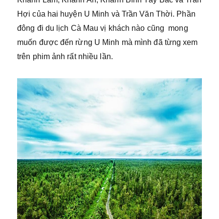
Hợi của hai huyện U Minh và Trần Văn Thời. Phần
đông đi du lịch Cà Mau vị khách nào cũng mong
muốn được đến rừng U Minh mà mình đã từng xem
trên phim ảnh rất nhiều lần.