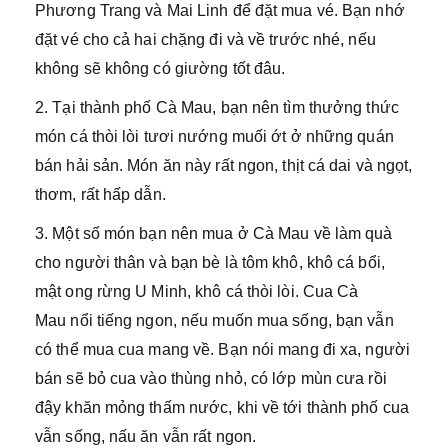
Phương Trang và Mai Linh để đặt mua vé. Bạn nhớ
đặt vé cho cả hai chặng đi và về trước nhé, nếu
không sẽ không có giường tốt đâu.
2. Tại thành phố Cà Mau, bạn nên tìm thưởng thức
món cá thòi lòi tươi nướng muối ớt ở những quán
bán hải sản. Món ăn này rất ngon, thịt cá dai và ngọt,
thơm, rất hấp dẫn.
3. Một số món bạn nên mua ở Cà Mau về làm quà
cho người thân và bạn bè là tôm khô, khô cá bổi,
mật ong rừng U Minh, khô cá thòi lòi. Cua Cà
Mau nổi tiếng ngon, nếu muốn mua sống, bạn vẫn
có thể mua cua mang về. Bạn nói mang đi xa, người
bán sẽ bỏ cua vào thùng nhỏ, có lớp mùn cưa rồi
đậy khăn mỏng thấm nước, khi về tới thành phố cua
vẫn sống, nấu ăn vẫn rất ngon.