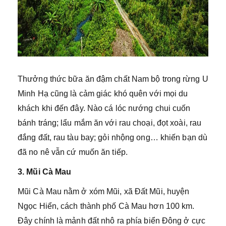
Thưởng thức bữa ăn đậm chất Nam bộ trong rừng U
Minh Hạ cũng là cảm giác khó quên với mọi du
khách khi đến đây. Nào cá lóc nướng chui cuốn
bánh tráng; lẩu mắm ăn với rau choại, đọt xoài, rau
đắng đất, rau tàu bay; gỏi nhộng ong… khiến bạn dù
đã no nê vẫn cứ muốn ăn tiếp.
3. Mũi Cà Mau
Mũi Cà Mau nằm ở xóm Mũi, xã Đất Mũi, huyện
Ngọc Hiển, cách thành phố Cà Mau hơn 100 km.
Đây chính là mảnh đất nhô ra phía biển Đông ở cực