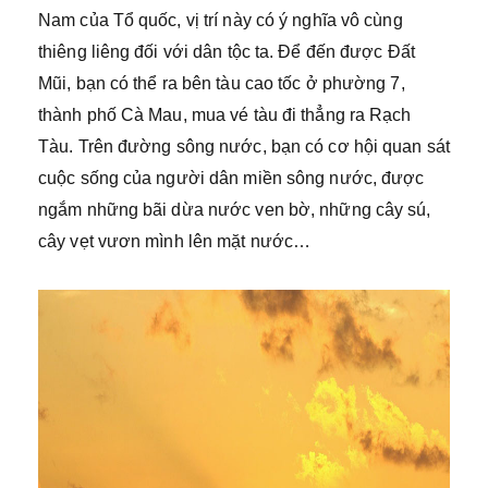
Nam của Tổ quốc, vị trí này có ý nghĩa vô cùng
thiêng liêng đối với dân tộc ta. Để đến được Đất
Mũi, bạn có thể ra bên tàu cao tốc ở phường 7,
thành phố Cà Mau, mua vé tàu đi thẳng ra Rạch
Tàu. Trên đường sông nước, bạn có cơ hội quan sát
cuộc sống của người dân miền sông nước, được
ngắm những bãi dừa nước ven bờ, những cây sú,
cây vẹt vươn mình lên mặt nước…