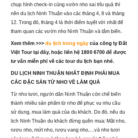
chụp hình check-in cùng vườn nho sai trĩu quả thì
nên du lịch Ninh Thuận vào các tháng 4, 8 và tháng
12. Trong đó, tháng 4 là thời điểm tuyệt vời nhất để
tham quan các vườn nho Ninh Thuận và tắm biển.
Xem thêm >>>
du lịch trong ngày
của công ty Đất
Việt Tour tại đây, hoặc liên hệ 1800 6700 để được
tư vấn miễn phí về các tour du lịch bạn nhé.
DU LỊCH NINH THUẬN NHẤT ĐỊNH PHẢI MUA
CÁC ĐẶC SẢN TỪ NHO VỀ LÀM QUÀ
Từ nho tươi, người dân Ninh Thuận còn chế biến
thành nhiều sản phẩm từ nho để phục vụ nhu cầu
sử dụng, mua làm quà của du khách. Do đó, nếu du
lịch Ninh Thuận du khách đừng quên mua: Mật nho,
rượu nho, mứt nho, rượu vang nho,…và nho tươi