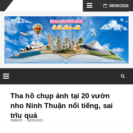
Skip
08/08/2026
to
content
Skip
to
Tha hồ chụp ảnh tại 20 vườn
content
nho Ninh Thuận nổi tiếng, sai
trĩu quả
msbich
08/09/2021