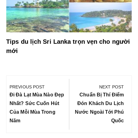
Tips du lịch Sri Lanka trọn vẹn cho người
mới
Điều
hướng
PREVIOUS POST
NEXT POST
bài
Previous
Next
Đi Đà Lạt Mùa Nào Đẹp
Chuẩn Bị Thí Điểm
viết
Post:
Post:
Nhất? Sức Cuốn Hút
Đón Khách Du Lịch
Của Mỗi Mùa Trong
Nước Ngoài Tới Phú
Năm
Quốc