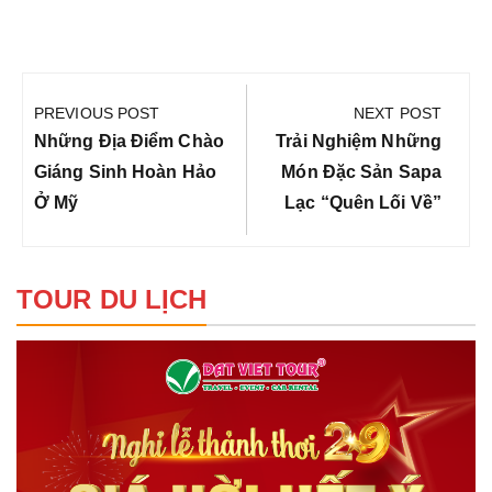
Điều
hướng
PREVIOUS POST
NEXT POST
bài
Previous
Next
Những Địa Điểm Chào
Trải Nghiệm Những
viết
Post:
Post:
Giáng Sinh Hoàn Hảo
Món Đặc Sản Sapa
Ở Mỹ
Lạc “quên Lối Về”
TOUR DU LỊCH