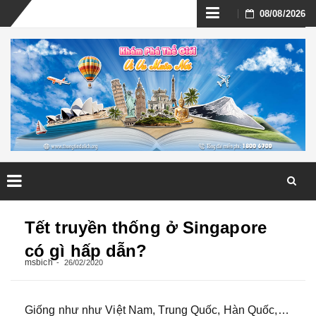
Skip
08/08/2026
to
content
Skip
to
Tết truyền thống ở Singapore
content
có gì hấp dẫn?
msbich
26/02/2020
Giống như như Việt Nam, Trung Quốc, Hàn Quốc,…