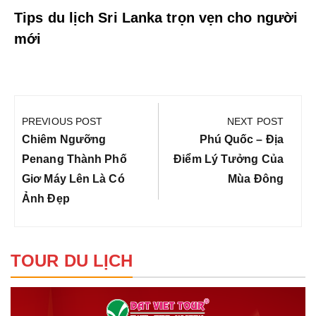
Tips du lịch Sri Lanka trọn vẹn cho người
mới
Điều
hướng
PREVIOUS POST
NEXT POST
bài
Previous
Next
Chiêm Ngưỡng
Phú Quốc – Địa
viết
Post:
Post:
Penang Thành Phố
Điểm Lý Tưởng Của
Giơ Máy Lên Là Có
Mùa Đông
Ảnh Đẹp
TOUR DU LỊCH