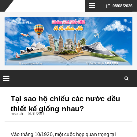
Skip
08/08/2026
to
content
Skip
to
Tại sao hộ chiếu các nước đều
content
thiết kế giống nhau?
msbich
01/11/2017
Vào tháng 10/1920, một cuộc họp quan trọng tại