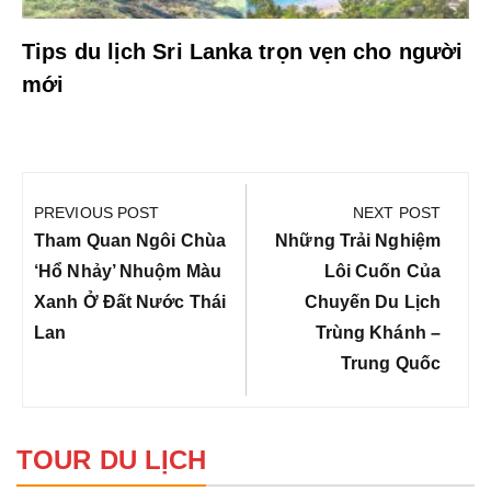
Tips du lịch Sri Lanka trọn vẹn cho người
mới
Điều
hướng
PREVIOUS POST
NEXT POST
bài
Previous
Next
Tham Quan Ngôi Chùa
Những Trải Nghiệm
viết
Post:
Post:
‘hổ Nhảy’ Nhuộm Màu
Lôi Cuốn Của
Xanh Ở Đất Nước Thái
Chuyến Du Lịch
Lan
Trùng Khánh –
Trung Quốc
TOUR DU LỊCH