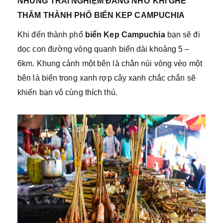
NHỮNG TRẢI NGHIỆM ĐÁNG NHỚ KHI GHÉ
THĂM THÀNH PHỐ BIỂN KEP CAMPUCHIA
Khi đến thành phố
biển Kep Campuchia
bạn sẽ đi
dọc con đường vòng quanh biển dài khoảng 5 –
6km. Khung cảnh một bên là chân núi vòng vèo một
bên là biển trong xanh rợp cây xanh chắc chắn sẽ
khiến bạn vô cùng thích thú.