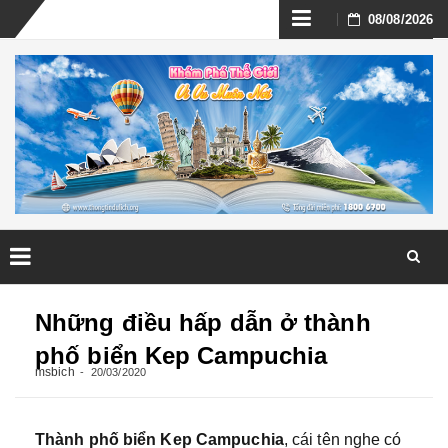
Skip
08/08/2026
to
content
Skip
to
Những điều hấp dẫn ở thành
content
phố biển Kep Campuchia
msbich
20/03/2020
Thành phố biển Kep Campuchia
, cái tên nghe có